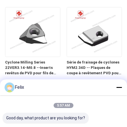
précision, vers, vis et vis à
précision, vis sans fin, vis et
billes dans les matériaux
vis à billes dans des matériaux
difficiles à usiner
difficiles à usiner
Cyclone Milling Series
Série de fraisage de cyclones
22VER3.14-M0.8 --Inserts
HYM2.34D -- Plaques de
revêtus de PVD pour fils de
coupe à revêtement PVD pour
précision, vers, vis et vis à
filetages de précision, vis sans
billes dans les matériaux
fin, vis et vis à billes dans des
Felix
difficiles à usiner
matériaux difficiles à usiner
5:57 AM
Good day, what product are you looking for?