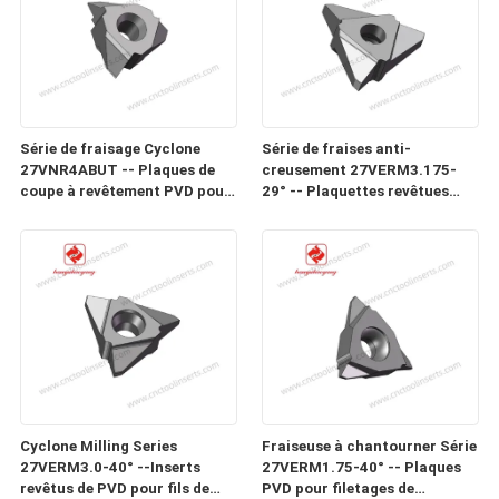
Série de fraisage Cyclone
Série de fraises anti-
27VNR4ABUT -- Plaques de
creusement 27VERM3.175-
coupe à revêtement PVD pour
29° -- Plaquettes revêtues
filetages de précision, vis sans
PVD pour filetages de
fin, vis et vis à billes dans des
précision, vis sans fin, vis et
matériaux difficiles à usiner
vis à billes dans des matériaux
difficiles à usiner
Cyclone Milling Series
Fraiseuse à chantourner Série
27VERM3.0-40° --Inserts
27VERM1.75-40° -- Plaques
revêtus de PVD pour fils de
PVD pour filetages de