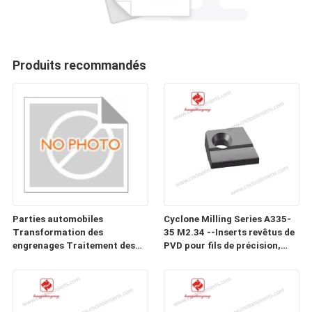
Produits recommandés
Parties automobiles
Cyclone Milling Series A335-
Transformation des
35 M2.34 --Inserts revêtus de
engrenages Traitement des
PVD pour fils de précision,
moules d'insertion
vers, vis et vis à billes dans les
CHB022AQ1-22510-ZH-05
matériaux difficiles à usiner