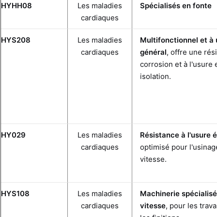
HYHH08
Les maladies
Spécialisés en fonte
cardiaques
HYS208
Les maladies
Multifonctionnel et à
cardiaques
général
, offre une rés
corrosion et à l'usure 
isolation.
HY029
Les maladies
Résistance à l'usure 
cardiaques
optimisé pour l'usinag
vitesse.
HYS108
Les maladies
Machinerie spécialis
cardiaques
vitesse
, pour les trav