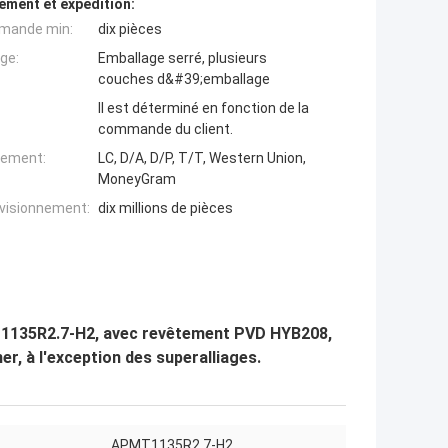
ement et expédition:
mande min:
dix pièces
ge:
Emballage serré, plusieurs
couches d&#39;emballage
Il est déterminé en fonction de la
commande du client.
iement:
LC, D/A, D/P, T/T, Western Union,
MoneyGram
ovisionnement:
dix millions de pièces
MT1135R2.7-H2, avec revêtement PVD HYB208,
ner, à l'exception des superalliages.
APMT1135R2.7-H2