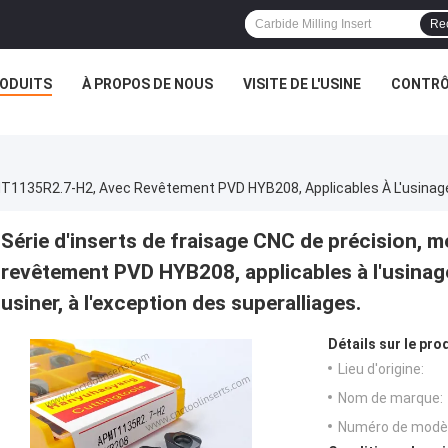
Re
ODUITS
À PROPOS DE NOUS
VISITE DE L'USINE
CONTRÔL
Série d'inserts de fraisage CNC de précision
revêtement PVD HYB208, applicables à l'usinage 
usiner, à l'exception des superalliages.
Détails sur le prod
Lieu d'origine:
Nom de marque:
Numéro de modèl