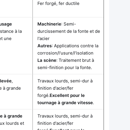
Fer forgé, fer ductile
 usage
Machinerie
: Semi-
istance à la
durcissement de la fonte et de
et une
l'acier
Autres
: Applications contre la
corrosion/l'usure/l'isolation
La scène
: Traitement brut à
semi-finition pour la fonte.
élevée
,
Travaux lourds, semi-dur à
e à grande
finition d'acier/fer
forgé.
Excellent pour le
tournage à grande vitesse
.
ée à grande
Travaux lourds, semi-dur à
aux lourds et
finition d'acier/fer