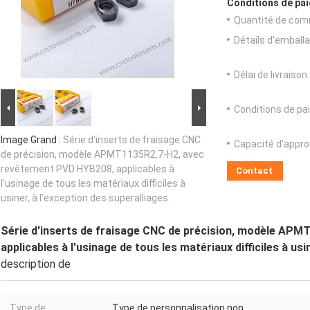
Conditions de pai
Quantité de com
Détails d'emballa
Délai de livraison:
Conditions de pa
Image Grand :
Série d'inserts de fraisage CNC
Capacité d'appr
de précision, modèle APMT1135R2.7-H2, avec
revêtement PVD HYB208, applicables à
Contact
l'usinage de tous les matériaux difficiles à
usiner, à l'exception des superalliages.
Série d'inserts de fraisage CNC de précision, modèle AP
applicables à l'usinage de tous les matériaux difficiles à usi
description de
Type de
Type de personnalisation non