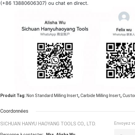
(+86 13880606307) ou chat en direct.
,
,
Produit Tag:
Non Standard Milling Insert
Carbide Milling Insert
Custom
Coordonnées
SICHUAN HANYU HAOYANG TOOLS CO., LTD.
Envoyez v
Personne à contacter:
Mrs. Alisha Wu