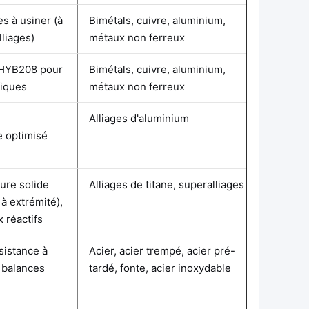
es à usiner (à
Bimétals, cuivre, aluminium,
lliages)
métaux non ferreux
 HYB208 pour
Bimétals, cuivre, aluminium,
fiques
métaux non ferreux
Alliages d'aluminium
e optimisé
bure solide
Alliages de titane, superalliages
à extrémité),
 réactifs
sistance à
Acier, acier trempé, acier pré-
s balances
tardé, fonte, acier inoxydable