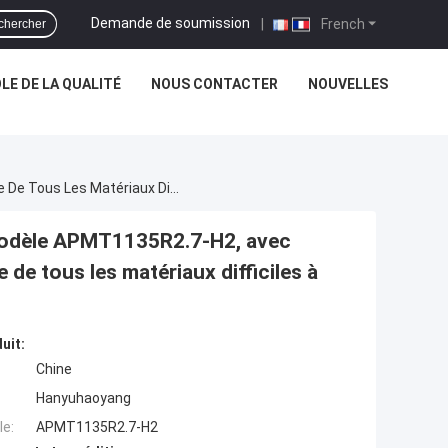
Demande de soumission
|
French
chercher
E DE LA QUALITÉ
NOUS CONTACTER
NOUVELLES
Série D'inserts De Fraisage CNC De Précision, Modèle APMT1135R2.7-H2, Avec Revêtement PVD HYB208, Applicables À L'usinage De Tous Les Matériaux Difficiles À Usiner, À L'exception Des Superalliages.
, modèle APMT1135R2.7-H2, avec
de tous les matériaux difficiles à
uit:
Chine
Hanyuhaoyang
e:
APMT1135R2.7-H2