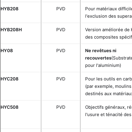
HYB208
PVD
Pour matériaux difficil
l'exclusion des supera
HYB208H
PVD
Version améliorée de
des composites spéci
HY08
PVD
Ne revêtues ni
recouvertes
(Substrat
pour l'aluminium)
HYC208
PVD
Pour les outils en car
(par exemple, moulins 
destinés aux matériaux
HYC508
PVD
Objectifs généraux, ré
l'usure et ténacité de