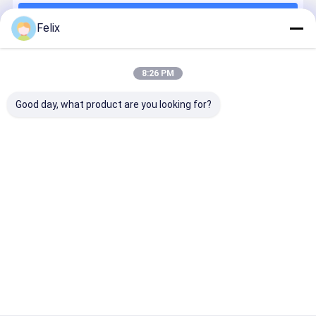
Continuer
Precision Milling Series
Felix
Série d'outils de rainure
8:26 PM
Nos Catégories
Série de pellicules lourdes
Good day, what product are you looking for?
outils en carbure solide
Les inserts de
Série de reing
Série de
Série spéci
découpe à
de précision
fraisage
à rainures
commande
Cyclone
flexibles
numérique
Aperçu
Au sujet de nous
Contactez-nous
Plan du
Politique en matière de protection de
site
la vie privée