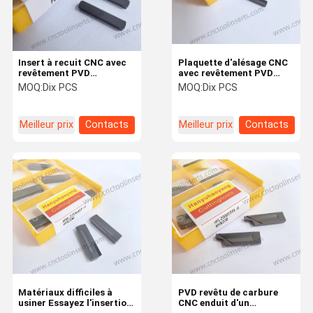
Insert à recuit CNC avec
Plaquette d'alésage CNC
revêtement PVD
avec revêtement PVD
HYL140215-1 HYB208
HYL150215-2 HYB208,
MOQ:
Dix PCS
MOQ:
Dix PCS
Gris Adapté aux
Adaptée aux matériaux
matériaux difficiles à
difficiles à usiner, à
usiner Alliages à haute
l'exception des alliages
Meilleur prix
Contacts
Meilleur prix
Contacts
température
haute température.
À La Maison
Produits
À Propos De
Visite De
Nous
L'usine
Matériaux difficiles à
PVD revêtu de carbure
usiner Essayez l'insertion
CNC enduit d'un