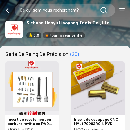
Sichuan Hanyu Haoyang Tools Co., Ltd.
5.0
Fournisseur vérifié
Série De Reing De Précision
(20)
Insert de revêtement en
Insert de décapage CNC
carbure revêtu en PVD
HYL170903R0.4 PVD
HYL220603R0.8 HYB208A
JSB208A enduit pour
MOQ:
ten PCS
MOQ:
dix pièces