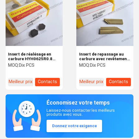
Insert de réalésage en
Insert de repassage au
carbure HYH0625R0.8
carbure avec revêtement
HY08 non revêtu, adapté
PVD HYL160502 HYB208A
MOQ:
Dix PCS
MOQ:
Dix PCS
à l'usinage de l'aluminium
Idéal pour les matériaux
difficiles à usiner, à
l'exception des alliages à
Meilleur prix
Contacts
Meilleur prix
Contacts
température
Économisez votre temps
Laissez-nous contacter les meilleurs
produits avec vous.
Donnez votre exigence