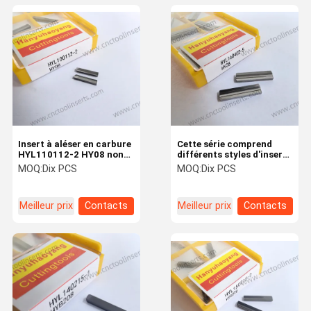
Insert à aléser en carbure
Cette série comprend
HYL110112-2 HY08 non
différents styles d'inserts
revêtu pour l'usinage de
en carbure avec
MOQ:
Dix PCS
MOQ:
Dix PCS
l'aluminium, sans
différents revêtements
revêtement
(HYB208, HYB108, HY08).
Meilleur prix
Contacts
Meilleur prix
Contacts