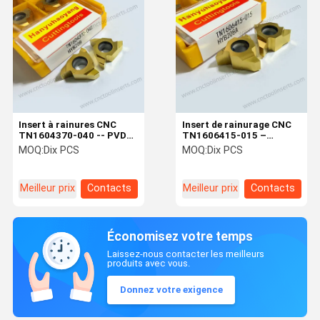
Insert à rainures CNC
Insert de rainurage CNC
TN1604370-040 -- PVD
TN1606415-015 –
HYB208 revêtu, pour
Revêtement PVD
MOQ:
Dix PCS
MOQ:
Dix PCS
matériaux difficiles (à
HYB208A, pour matériaux
l'exclusion des alliages à
difficiles (sauf alliages
haute température).
haute température).
Meilleur prix
Contacts
Meilleur prix
Contacts
Économisez votre temps
Laissez-nous contacter les meilleurs
produits avec vous.
Donnez votre exigence