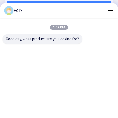
Continuer
Precision Milling Series
Felix
Série d'outils de rainure
1:57 PM
Nos Catégories
Série de pellicules lourdes
Good day, what product are you looking for?
outils en carbure solide
Les inserts de
Série de reing
Série de
Série spéci
découpe à
de précision
fraisage
à rainures
commande
Cyclone
flexibles
numérique
Aperçu
Au sujet de nous
Contactez-nous
Plan du
Politique en matière de protection de
site
la vie privée