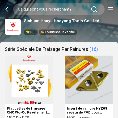
Sichuan Hanyu Haoyang Tools Co., Ltd.
5.0
Fournisseur vérifié
Série Spéciale De Fraisage Par Rainures
(16)
Plaquettes de fraisage
Insert de rainure HYZ08
CNC Wc-Co Revêtement
revêtu de PVD pour
PVD HY327R06-12220-
l'usinage à basse vitesse
MOQ:
Dix PCS
MOQ:
dix pièces