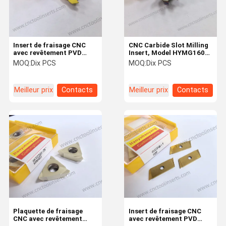
Insert de fraisage CNC
CNC Carbide Slot Milling
avec revêtement PVD
Insert, Model HYMG1608-
HYD22R12-2.5 HYB208A,
W250T55, PVD Coating
MOQ:
Dix PCS
MOQ:
Dix PCS
inserts de rainures. Ce
HYCS08 - For Machining
produit convient à
Steels, Stainless Steel
l'usinage de matériaux
and Precision Small
Meilleur prix
Contacts
Meilleur prix
Contacts
difficiles à couper, à
Parts
l'exclusion des
superalliages à haute
température
À La Maison
Produits
À Propos De
Visite De
Nous
L'usine
Plaquette de fraisage
Insert de fraisage CNC
CNC avec revêtement
avec revêtement PVD