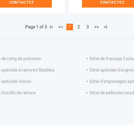
CONTACTEZ
CONTACTEZ
Page 1 of 3
|<
<<
1
2
3
>>
>|
e de reing de précision
Série de fraisage Cycl
 spéciale à rainures flexibles
Série spéciale d'engre
e spéciale Volute
Série d'engrenages sp
 d'outils de rainure
Série de pellicules lour