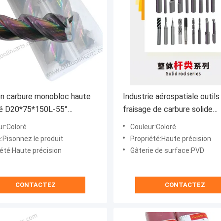
en carbure monobloc haute
Industrie aérospatiale outils
té D20*75*150L-55°
fraisage de carbure solide
50*3T) Pour composants de
D6*24*75L-55° Blades de tu
ur:Coloré
Couleur:Coloré
:Pisonnez le produit
Propriété:Haute précision
iété:Haute précision
Gâterie de surface:PVD
CONTACTEZ
CONTACTEZ