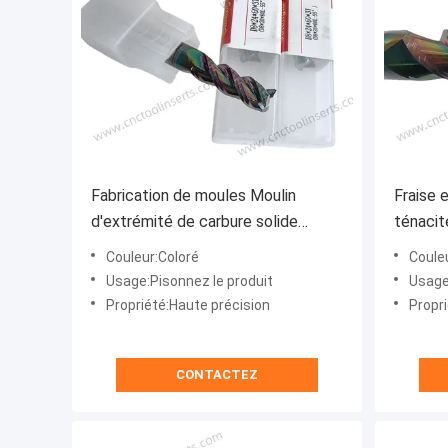
Fabrication de moules Moulin
Fraise 
d'extrémité de carbure solide
ténaci
D8*24*60L-55°
(D20*1
Couleur:Coloré
Coule
moteur
Usage:Pisonnez le produit
Usage
Propriété:Haute précision
Propr
CONTACTEZ