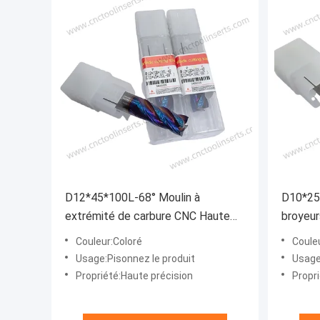
D12*45*100L-68° Moulin à
D10*25
extrémité de carbure CNC Haute
broyeur
dureté Outils de carbure
termina
Couleur:Coloré
Coule
personnalisés
Usage:Pisonnez le produit
Usage
Propriété:Haute précision
Propr