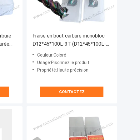
rbure
Fraise en bout carbure monobloc
durée
D12*45*100L-3T (D12*45*100L-
55°) 3C Electronics Fraises en bout
Couleur:Coloré
personnalisées
Usage:Pisonnez le produit
Propriété:Haute précision
CONTACTEZ