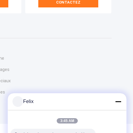
CONTACTEZ
one
nages
éciaux
des
Felix
3:45 AM