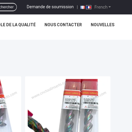
Demande de soumission
|
French
chercher
E DE LA QUALITÉ
NOUS CONTACTER
NOUVELLES