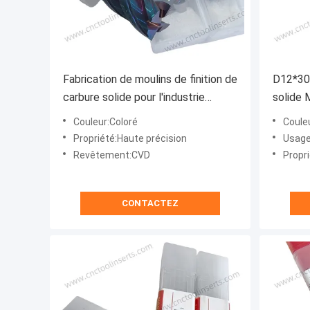
Fabrication de moulins de finition de
D12*30*
carbure solide pour l'industrie
solide 
automobile et l'aérospatiale
Couleur:Coloré
Coule
D20*45*100L-68°
Propriété:Haute précision
Usage
Revêtement:CVD
Propr
CONTACTEZ