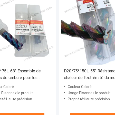
*75L-68° Ensemble de
D20*75*150L-55° Résistanc
s de carbure pour les
chaleur de l'extrémité du mo
isons automobiles
carbure solide
ur:Coloré
Couleur:Coloré
:Pisonnez le produit
Usage:Pisonnez le produit
iété:Haute précision
Propriété:Haute précision