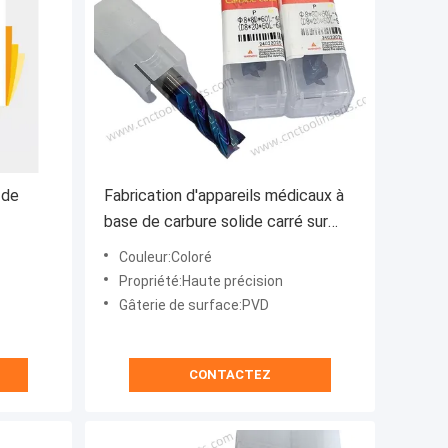
 de
Fabrication d'appareils médicaux à
base de carbure solide carré sur
rbine
mesure D8*20*60L-68°
Couleur:Coloré
Propriété:Haute précision
Gâterie de surface:PVD
CONTACTEZ