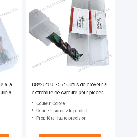
e à la
D8*20*60L-55° Outils de broyeur à
ulin à
extrémité de carbure pour pièces
de transmission et moules à
Couleur:Coloré
injection
Usage:Pisonnez le produit
Propriété:Haute précision