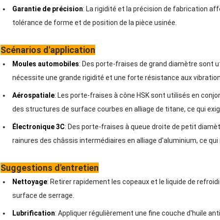
Garantie de précision
: La rigidité et la précision de fabrication 
tolérance de forme et de position de la pièce usinée.
Scénarios d'application
Moules automobiles
: Des porte-fraises de grand diamètre sont ut
nécessite une grande rigidité et une forte résistance aux vibratio
Aérospatiale
: Les porte-fraises à cône HSK sont utilisés en conj
des structures de surface courbes en alliage de titane, ce qui exi
Électronique 3C
: Des porte-fraises à queue droite de petit diamèt
rainures des châssis intermédiaires en alliage d'aluminium, ce qui
Suggestions d'entretien
Nettoyage
: Retirer rapidement les copeaux et le liquide de refroid
surface de serrage.
Lubrification
: Appliquer régulièrement une fine couche d'huile ant