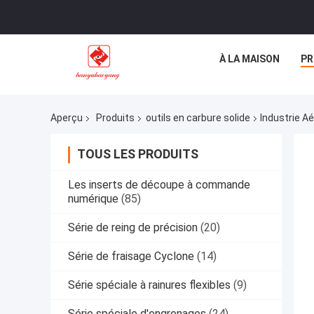
À LA MAISON
PR
Aperçu
Produits
outils en carbure solide
Industrie A
TOUS LES PRODUITS
Les inserts de découpe à commande
numérique
(85)
Série de reing de précision
(20)
Série de fraisage Cyclone
(14)
Série spéciale à rainures flexibles
(9)
Série spéciale d'engrenages
(24)