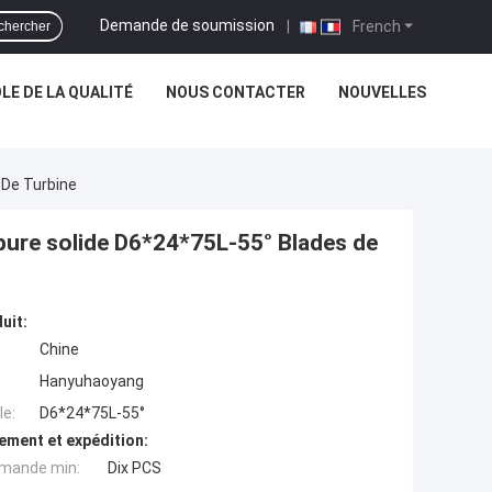
Demande de soumission
|
French
chercher
E DE LA QUALITÉ
NOUS CONTACTER
NOUVELLES
 De Turbine
arbure solide D6*24*75L-55° Blades de
uit:
Chine
Hanyuhaoyang
e:
D6*24*75L-55°
ement et expédition:
mande min:
Dix PCS