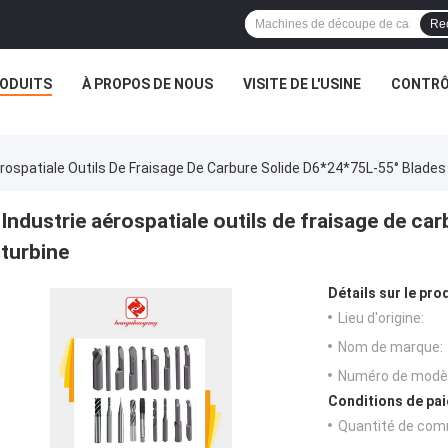
Re
ODUITS
À PROPOS DE NOUS
VISITE DE L'USINE
CONTRÔL
érospatiale Outils De Fraisage De Carbure Solide D6*24*75L-55° Blades
Industrie aérospatiale outils de fraisage de c
turbine
Détails sur le prod
Lieu d'origine:
Nom de marque:
Numéro de modèl
Conditions de pai
Quantité de com