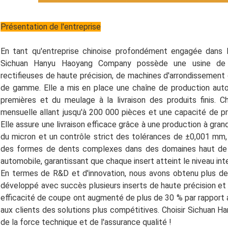
Présentation de l'entreprise
En tant qu'entreprise chinoise profondément engagée dans 
Sichuan Hanyu Haoyang Company possède une usine de p
rectifieuses de haute précision, de machines d'arrondissement
de gamme. Elle a mis en place une chaîne de production auto
premières et du meulage à la livraison des produits finis. 
mensuelle allant jusqu'à 200 000 pièces et une capacité de pro
Elle assure une livraison efficace grâce à une production à gran
du micron et un contrôle strict des tolérances de ±0,001 mm
des formes de dents complexes dans des domaines haut de ga
automobile, garantissant que chaque insert atteint le niveau int
En termes de R&D et d'innovation, nous avons obtenu plus de
développé avec succès plusieurs inserts de haute précision et d
efficacité de coupe ont augmenté de plus de 30 % par rapport a
aux clients des solutions plus compétitives. Choisir Sichuan H
de la force technique et de l'assurance qualité !