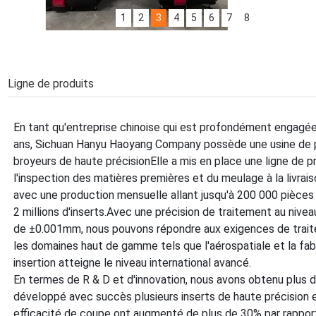
1
2
3
4
5
6
7
8
Numérique contrôlé nouveau machine
质检机 (mécanique de contrôle de qualité)
Ligne de produits
En tant qu'entreprise chinoise qui est profondément engagée
ans, Sichuan Hanyu Haoyang Company possède une usine de p
broyeurs de haute précisionElle a mis en place une ligne de 
l'inspection des matières premières et du meulage à la livrais
avec une production mensuelle allant jusqu'à 200 000 pièces
2 millions d'inserts.Avec une précision de traitement au nive
de ±0.001mm, nous pouvons répondre aux exigences de trai
les domaines haut de gamme tels que l'aérospatiale et la fab
insertion atteigne le niveau international avancé.
En termes de R & D et d'innovation, nous avons obtenu plus 
développé avec succès plusieurs inserts de haute précision et
efficacité de coupe ont augmenté de plus de 30% par rapport