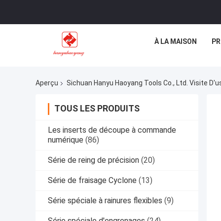
À LA MAISON
PR
Aperçu
Sichuan Hanyu Haoyang Tools Co., Ltd. Visite D'u
TOUS LES PRODUITS
Les inserts de découpe à commande
numérique
(86)
Série de reing de précision
(20)
Série de fraisage Cyclone
(13)
Série spéciale à rainures flexibles
(9)
Série spéciale d'engrenages
(24)