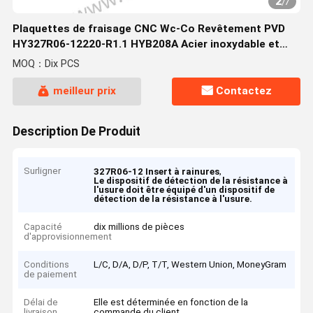
2
/
7
Plaquettes de fraisage CNC Wc-Co Revêtement PVD
HY327R06-12220-R1.1 HYB208A Acier inoxydable et
matériaux difficiles à usiner
MOQ：Dix PCS
meilleur prix
Contactez
Description De Produit
Surligner
,
327R06-12 Insert à rainures
Le dispositif de détection de la résistance à
l'usure doit être équipé d'un dispositif de
détection de la résistance à l'usure.
Capacité
dix millions de pièces
d'approvisionnement
Conditions
L/C, D/A, D/P, T/T, Western Union, MoneyGram
de paiement
Délai de
Elle est déterminée en fonction de la
livraison
commande du client.