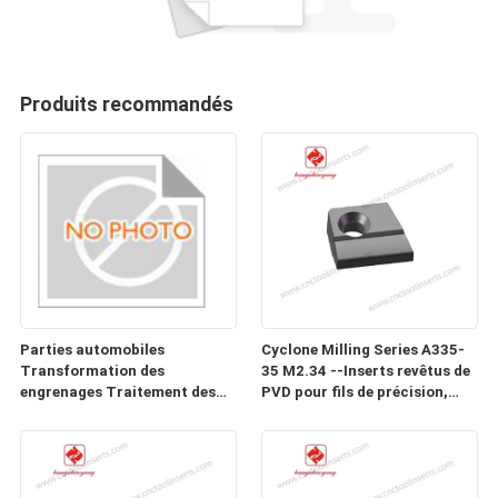
Produits recommandés
Parties automobiles
Cyclone Milling Series A335-
Transformation des
35 M2.34 --Inserts revêtus de
engrenages Traitement des
PVD pour fils de précision,
moules d'insertion
vers, vis et vis à billes dans les
CHB022AQ1-22510-ZH-05
matériaux difficiles à usiner