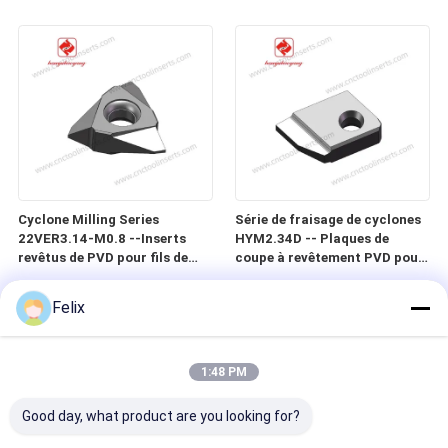
précision, vers, vis et vis à
précision, vis sans fin, vis et
billes dans les matériaux
vis à billes dans des matériaux
difficiles à usiner
difficiles à usiner
Cyclone Milling Series
Série de fraisage de cyclones
22VER3.14-M0.8 --Inserts
HYM2.34D -- Plaques de
revêtus de PVD pour fils de
coupe à revêtement PVD pour
précision, vers, vis et vis à
filetages de précision, vis sans
billes dans les matériaux
fin, vis et vis à billes dans des
Felix
difficiles à usiner
matériaux difficiles à usiner
1:48 PM
Good day, what product are you looking for?