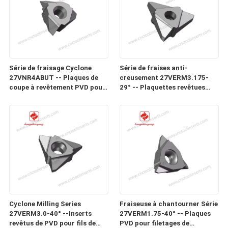
Série de fraisage Cyclone
Série de fraises anti-
27VNR4ABUT -- Plaques de
creusement 27VERM3.175-
coupe à revêtement PVD pour
29° -- Plaquettes revêtues
filetages de précision, vis sans
PVD pour filetages de
fin, vis et vis à billes dans des
précision, vis sans fin, vis et
matériaux difficiles à usiner
vis à billes dans des matériaux
difficiles à usiner
Cyclone Milling Series
Fraiseuse à chantourner Série
27VERM3.0-40° --Inserts
27VERM1.75-40° -- Plaques
revêtus de PVD pour fils de
PVD pour filetages de