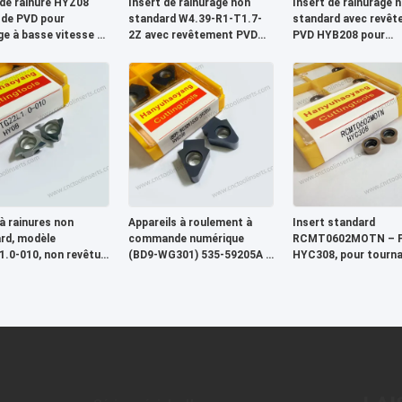
 de rainure HYZ08
Insert de rainurage non
Insert de rainurage 
 de PVD pour
standard W4.39-R1-T1.7-
standard avec revê
ge à basse vitesse de
2Z avec revêtement PVD
PVD HYB208 pour
 doux - modèle
HYB208 pour matériaux
matériaux difficiles à
09/29/22/A3 (T2706)
difficiles à usiner
de découpe CNC
 à rainures non
Appareils à roulement à
Insert standard
rd, modèle
commande numérique
RCMT0602MOTN – 
.0-010, non revêtu,
(BD9-WG301) 535-59205A ¢
HYC308, pour tourna
 à l'usinage de tous
revêtus en PVD HYB208,
fraisage
ériaux difficiles à
pour matériaux durs (à
 à l'exception des
l'exclusion des alliages à
s à haute
haute température)
ature.