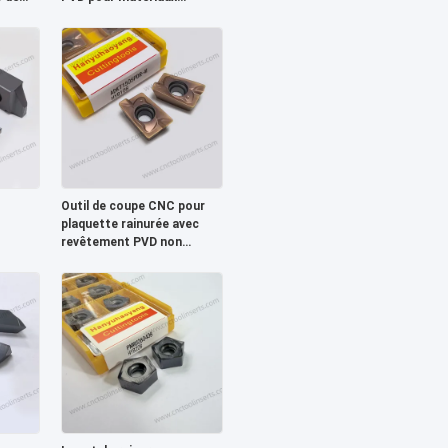
difficiles à usiner - Outil de
découpe CNC de précision
Outil de coupe CNC pour
plaquette rainurée avec
revêtement PVD non
B208,
standard pour matériaux
iles
difficiles à usiner