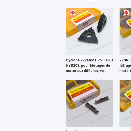
HY029 Aciers revêtus
pour ma
usiner
Cyclone 27VERM1.75 – PVD
27NR 5
HYB208, pour filetages de
filtra
matériaux difficiles, vis
matéria
sans fin, vis & vis à billes
l'exclu
haute 