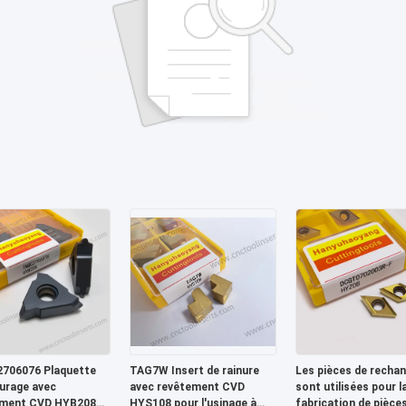
706076 Plaquette
TAG7W Insert de rainure
Les pièces de recha
nurage avec
avec revêtement CVD
sont utilisées pour l
ement CVD HYB208
HYS108 pour l'usinage à
fabrication de pièce