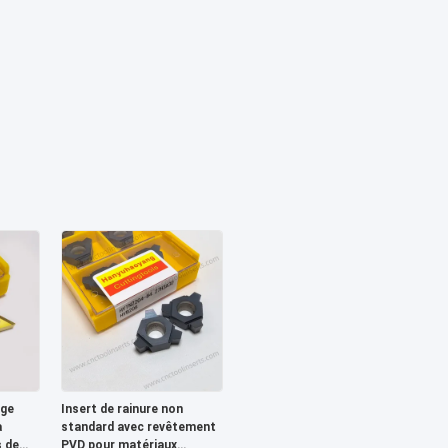
nge
Insert de rainure non
a
standard avec revêtement
s de
PVD pour matériaux