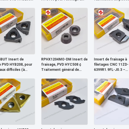
tériaux difficiles à
haute performance et le
rechange.
 et revêtement PVD
tournage à grande vitesse
de l'acier et de la fonte
BUT Insert de
RPHX1204MO-DM Insert de
Insert de fraisage à
ge PVD HYB208, pour
fraisage, PVD HYC508 ¢
filetages CNC 11ZD-
ux difficiles (à
Traitement général de
6399R1.9FL-J0.3 –
sion des alliages à
l'acier, de la fonte et de
Revêtement PVD HY
température)
l'acier inoxydable
pour matériaux diffic
(sauf alliages haute
température)