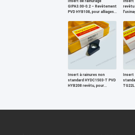
Insert de rainurage
Insert
GIPA3.00-0.2 – Revêtement
revêtu
PVD HYB108, pour alliages
l'usina
de Ti, Ni, aciers à outils et
l'acier
aciers trempés (>55 HRC)
62077-
Outil 
Insert à rainures non
Insert
standard HYDC1503-T PVD
standa
HYB208 revêtu, pour
TG22L1
matériaux durs (à
adapté
l'exclusion des alliages à
les mat
haute température)
usiner,
alliage
tempér