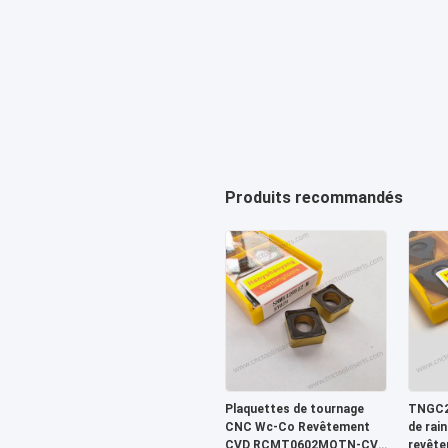
Produits recommandés
Plaquettes de tournage
TNGC2
CNC Wc-Co Revêtement
de rai
CVD RCMT0602MOTN-CVD
revêt