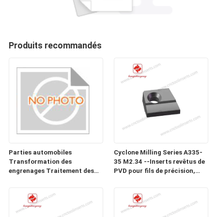
Produits recommandés
Parties automobiles
Cyclone Milling Series A335-
Transformation des
35 M2.34 --Inserts revêtus de
engrenages Traitement des
PVD pour fils de précision,
moules d'insertion
vers, vis et vis à billes dans les
CHB022AQ1-22510-ZH-05
matériaux difficiles à usiner