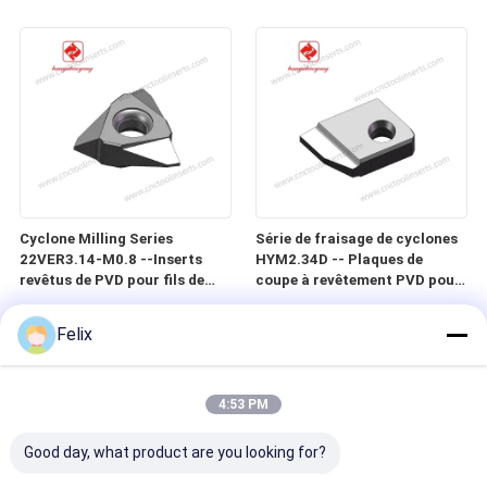
précision, vers, vis et vis à
précision, vis sans fin, vis et
billes dans les matériaux
vis à billes dans des matériaux
difficiles à usiner
difficiles à usiner
Cyclone Milling Series
Série de fraisage de cyclones
22VER3.14-M0.8 --Inserts
HYM2.34D -- Plaques de
revêtus de PVD pour fils de
coupe à revêtement PVD pour
précision, vers, vis et vis à
filetages de précision, vis sans
billes dans les matériaux
fin, vis et vis à billes dans des
Felix
difficiles à usiner
matériaux difficiles à usiner
4:53 PM
Good day, what product are you looking for?