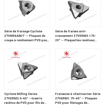
Série de fraisage Cyclone
Série de fraises anti-
27VNR4ABUT -- Plaques de
creusement 27VERM3.175-
coupe à revêtement PVD pour
29° -- Plaquettes revêtues
filetages de précision, vis sans
PVD pour filetages de
fin, vis et vis à billes dans des
précision, vis sans fin, vis et
matériaux difficiles à usiner
vis à billes dans des matériaux
difficiles à usiner
Cyclone Milling Series
Fraiseuse à chantourner Série
27VERM3.0-40° --Inserts
27VERM1.75-40° -- Plaques
revêtus de PVD pour fils de
PVD pour filetages de