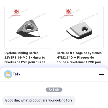
précision, vers, vis et vis à
précision, vis sans fin, vis et
billes dans les matériaux
vis à billes dans des matériaux
difficiles à usiner
difficiles à usiner
Cyclone Milling Series
Série de fraisage de cyclones
22VER3.14-M0.8 --Inserts
HYM2.34D -- Plaques de
revêtus de PVD pour fils de
coupe à revêtement PVD pour
précision, vers, vis et vis à
filetages de précision, vis sans
billes dans les matériaux
fin, vis et vis à billes dans des
Felix
difficiles à usiner
matériaux difficiles à usiner
7:48 AM
Good day, what product are you looking for?