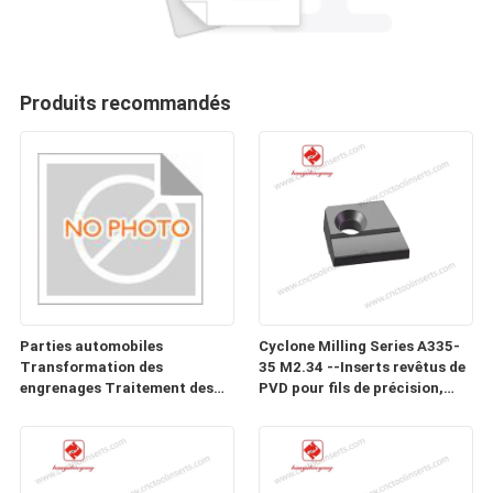
Produits recommandés
Parties automobiles
Cyclone Milling Series A335-
Transformation des
35 M2.34 --Inserts revêtus de
engrenages Traitement des
PVD pour fils de précision,
moules d'insertion
vers, vis et vis à billes dans les
CHB022AQ1-22510-ZH-05
matériaux difficiles à usiner