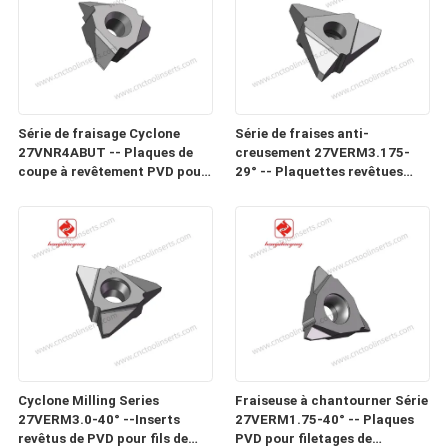
Série de fraisage Cyclone
Série de fraises anti-
27VNR4ABUT -- Plaques de
creusement 27VERM3.175-
coupe à revêtement PVD pour
29° -- Plaquettes revêtues
filetages de précision, vis sans
PVD pour filetages de
fin, vis et vis à billes dans des
précision, vis sans fin, vis et
matériaux difficiles à usiner
vis à billes dans des matériaux
difficiles à usiner
Cyclone Milling Series
Fraiseuse à chantourner Série
27VERM3.0-40° --Inserts
27VERM1.75-40° -- Plaques
revêtus de PVD pour fils de
PVD pour filetages de