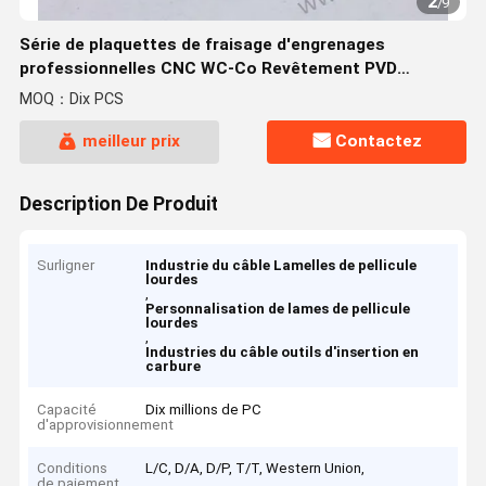
2
/
9
Série de plaquettes de fraisage d'engrenages
professionnelles CNC WC-Co Revêtement PVD
HYJTN60795986 HYB208, Applicable à tous les
MOQ：Dix PCS
matériaux difficiles à usiner, à l'exception des
superalliages
meilleur prix
Contactez
Description De Produit
Surligner
Industrie du câble Lamelles de pellicule
lourdes
,
Personnalisation de lames de pellicule
lourdes
,
Industries du câble outils d'insertion en
carbure
Capacité
Dix millions de PC
d'approvisionnement
Conditions
L/C, D/A, D/P, T/T, Western Union,
de paiement