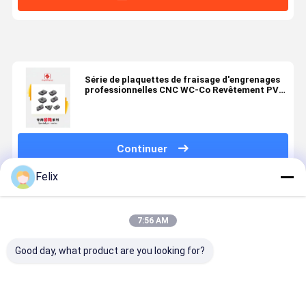
Série de plaquettes de fraisage d'engrenages
professionnelles CNC WC-Co Revêtement PVD
HYJTN60795986 HYB208, Applicable à tous
les matériaux difficiles à usiner, à l'exception
des superalliages
Continuer
Felix
Produits Recommandés
7:56 AM
Good day, what product are you looking for?
Insert CNC
L'entrée de
Série
PVD HYB208
fraisage
d'inserts de