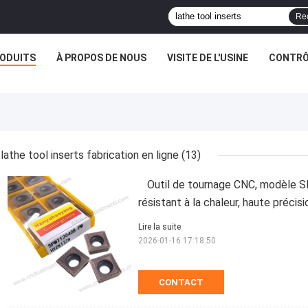
Re
ODUITS
À PROPOS DE NOUS
VISITE DE L'USINE
CONTRÔL
lathe tool inserts fabrication en ligne
(13)
Outil de tournage CNC, modèl
résistant à la chaleur, haute précis
Lire la suite
2026-01-16 17:18:50
CONTACT