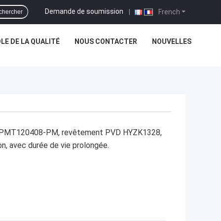
Demande de soumission
|
French
chercher
E DE LA QUALITÉ
NOUS CONTACTER
NOUVELLES
e SPMT120408-PM, revêtement PVD HYZK1328,
ion, avec durée de vie prolongée.