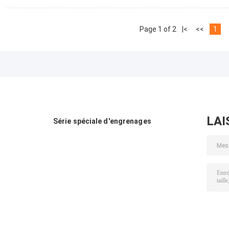
Page 1 of 2
|<
<<
1
LAI
Série spéciale d'engrenages