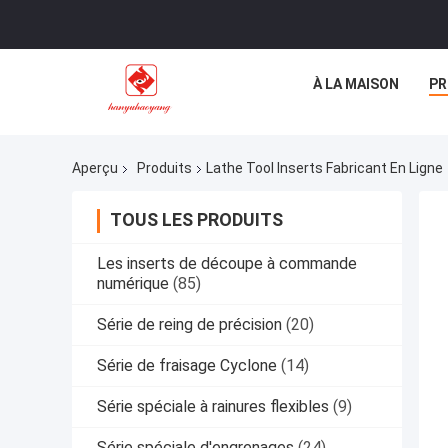
À LA MAISON
PR
Aperçu
Produits
Lathe Tool Inserts Fabricant En Ligne
TOUS LES PRODUITS
Les inserts de découpe à commande
numérique
(85)
Série de reing de précision
(20)
Série de fraisage Cyclone
(14)
Série spéciale à rainures flexibles
(9)
Série spéciale d'engrenages
(24)