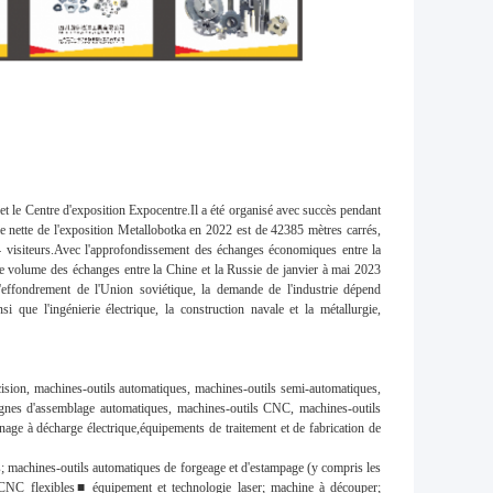
et le Centre d'exposition Expocentre.Il a été organisé avec succès pendant
e nette de l'exposition Metallobotka en 2022 est de 42385 mètres carrés,
4 visiteurs.Avec l'approfondissement des échanges économiques entre la
le volume des échanges entre la Chine et la Russie de janvier à mai 2023
'effondrement de l'Union soviétique, la demande de l'industrie dépend
i que l'ingénierie électrique, la construction navale et la métallurgie,
ision, machines-outils automatiques, machines-outils semi-automatiques,
 lignes d'assemblage automatiques, machines-outils CNC, machines-outils
nage à décharge électrique,équipements de traitement et de fabrication de
; machines-outils automatiques de forgeage et d'estampage (y compris les
CNC flexibles■ équipement et technologie laser; machine à découper;