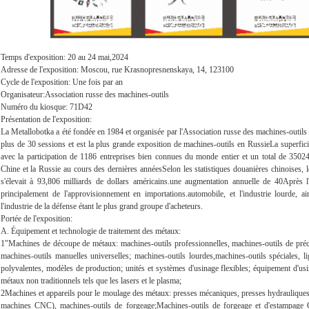
Temps d'exposition: 20 au 24 mai,2024
Adresse de l'exposition: Moscou, rue Krasnopresnenskaya, 14, 123100
Cycle de l'exposition: Une fois par an
Organisateur:Association russe des machines-outils
Numéro du kiosque: 71D42
Présentation de l'exposition:
La Metallobotka a été fondée en 1984 et organisée par l'Association russe des machines-outils 
plus de 30 sessions et est la plus grande exposition de machines-outils en RussieLa superfici
avec la participation de 1186 entreprises bien connues du monde entier et un total de 3502
Chine et la Russie au cours des dernières annéesSelon les statistiques douanières chinoises, 
s'élevait à 93,806 milliards de dollars américains.une augmentation annuelle de 40Après l
principalement de l'approvisionnement en importations.automobile, et l'industrie lourde, ains
l'industrie de la défense étant le plus grand groupe d'acheteurs.
Portée de l'exposition:
A. Équipement et technologie de traitement des métaux:
1"Machines de découpe de métaux: machines-outils professionnelles, machines-outils de préc
machines-outils manuelles universelles; machines-outils lourdes,machines-outils spéciales,
polyvalentes, modèles de production; unités et systèmes d'usinage flexibles; équipement d'usi
métaux non traditionnels tels que les lasers et le plasma;
2Machines et appareils pour le moulage des métaux: presses mécaniques, presses hydrauliques
machines CNC), machines-outils de forgeage;Machines-outils de forgeage et d'estampage 