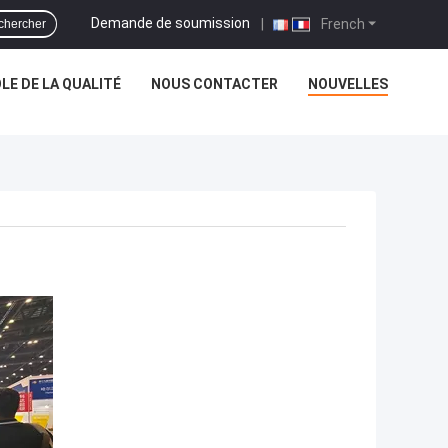
Demande de soumission
|
French
chercher
E DE LA QUALITÉ
NOUS CONTACTER
NOUVELLES