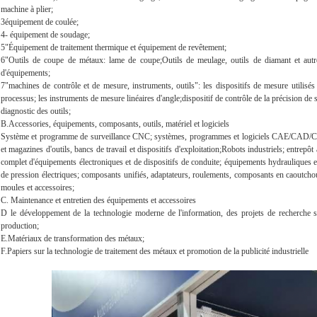
machine à plier;
3équipement de coulée;
4- équipement de soudage;
5"Équipement de traitement thermique et équipement de revêtement;
6"Outils de coupe de métaux: lame de coupe;Outils de meulage, outils de diamant et autres
d'équipements;
7"machines de contrôle et de mesure, instruments, outils": les dispositifs de mesure utilisés
processus; les instruments de mesure linéaires d'angle;dispositif de contrôle de la précision d
diagnostic des outils;
B.Accessories, équipements, composants, outils, matériel et logiciels
Système et programme de surveillance CNC; systèmes, programmes et logiciels CAE/CAD/CA
et magazines d'outils, bancs de travail et dispositifs d'exploitation;Robots industriels; entrepô
complet d'équipements électroniques et de dispositifs de conduite; équipements hydrauliques et
de pression électriques; composants unifiés, adaptateurs, roulements, composants en caoutc
moules et accessoires;
C. Maintenance et entretien des équipements et accessoires
D le développement de la technologie moderne de l'information, des projets de recherche sci
production;
E.Matériaux de transformation des métaux;
F.Papiers sur la technologie de traitement des métaux et promotion de la publicité industrielle