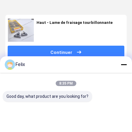
Haut - Lame de fraisage tourbillonnante
Continuer
Felix
Produits Recommandés
8:35 PM
Good day, what product are you looking for?
Cyclone
Insert de
Cyclone
Insert de
27VERM1.75
fraisage à
HYEIP21082001-
fraisage 
– PVD
filetages CNC
TN22 PVD
pour
HYB208, pour
11ZD-
HYB208, pour
tourbillon