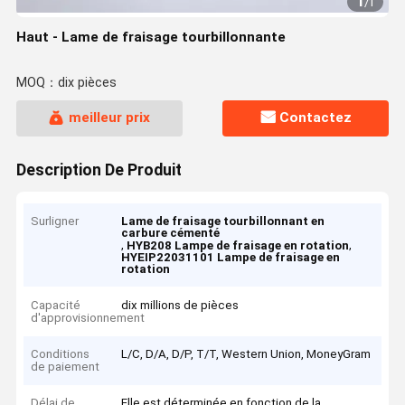
1
/
1
Haut - Lame de fraisage tourbillonnante
MOQ：dix pièces
meilleur prix
Contactez
Description De Produit
Surligner
Lame de fraisage tourbillonnant en
carbure cémenté
,
,
HYB208 Lampe de fraisage en rotation
HYEIP22031101 Lampe de fraisage en
rotation
Capacité
dix millions de pièces
d'approvisionnement
Conditions
L/C, D/A, D/P, T/T, Western Union, MoneyGram
de paiement
Délai de
Elle est déterminée en fonction de la