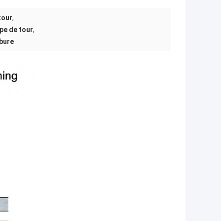
tour
,
pe de tour
,
bure