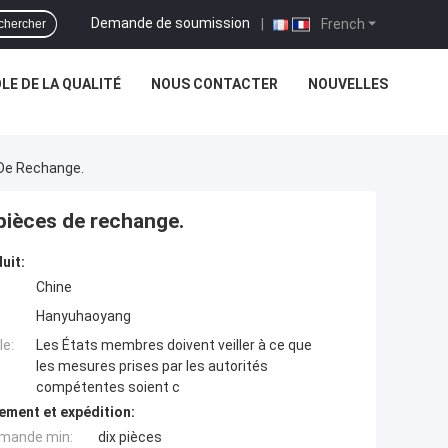
Demande de soumission
|
French
chercher
E DE LA QUALITÉ
NOUS CONTACTER
NOUVELLES
 De Rechange.
 pièces de rechange.
uit:
Chine
Hanyuhaoyang
e:
Les États membres doivent veiller à ce que
les mesures prises par les autorités
compétentes soient c
ement et expédition:
mande min:
dix pièces