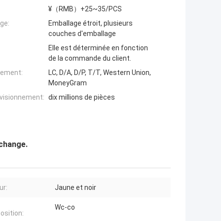
¥（RMB）+25~35/PCS
ge:
Emballage étroit, plusieurs
couches d'emballage
Elle est déterminée en fonction
de la commande du client.
iement:
LC, D/A, D/P, T/T, Western Union,
MoneyGram
ovisionnement:
dix millions de pièces
echange.
ur:
Jaune et noir
Wc-co
sition: