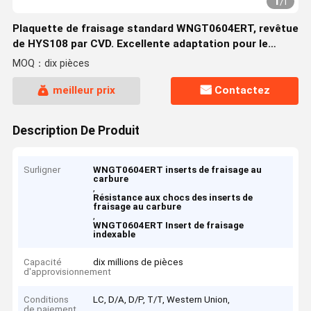
1
/
1
Plaquette de fraisage standard WNGT0604ERT, revêtue
de HYS108 par CVD. Excellente adaptation pour le
tournage à grande vitesse de pièces en acier et en
MOQ：dix pièces
fonte
meilleur prix
Contactez
Description De Produit
Surligner
WNGT0604ERT inserts de fraisage au
carbure
,
Résistance aux chocs des inserts de
fraisage au carbure
,
WNGT0604ERT Insert de fraisage
indexable
Capacité
dix millions de pièces
d'approvisionnement
Conditions
LC, D/A, D/P, T/T, Western Union,
de paiement