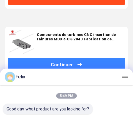
Components de turbines CNC insertion de
rainures MDXR-CK-2040 Fabrication de
moules
Continuer
Felix
Produits Recommandés
5:49 PM
Good day, what product are you looking for?
Insert à
Insert de
Le dispositif
Insert à
rainures CNC,
rainurage
de détection
rainures C