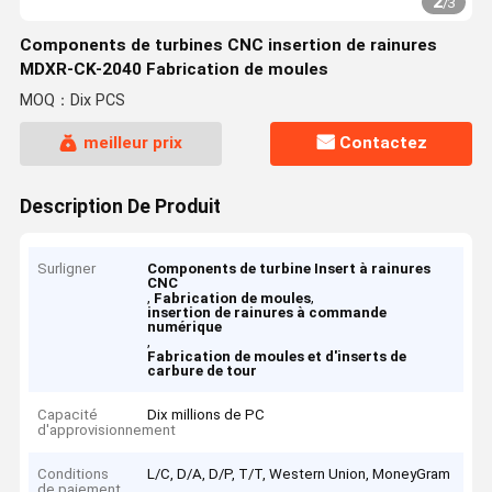
2
/
3
Components de turbines CNC insertion de rainures
MDXR-CK-2040 Fabrication de moules
MOQ：Dix PCS
meilleur prix
Contactez
Description De Produit
Surligner
Components de turbine Insert à rainures
CNC
,
,
Fabrication de moules
insertion de rainures à commande
numérique
,
Fabrication de moules et d'inserts de
carbure de tour
Capacité
Dix millions de PC
d'approvisionnement
Conditions
L/C, D/A, D/P, T/T, Western Union, MoneyGram
de paiement