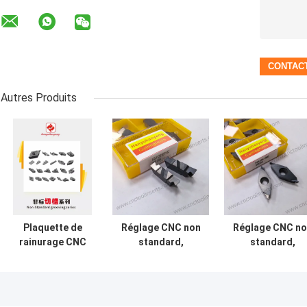
Autres Produits
Plaquette de
Réglage CNC non
Réglage CNC no
rainurage CNC
standard,
standard,
avec revêtement
revêtement PVD
revêtement PV
PVD
HYB208, modèle
HYB208, modèl
HYGBA43R090-
EDJ1201071GZ,
FC1604-080,
025PR(3D169/0251)
adapté aux
adapté aux