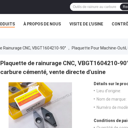
Re
ODUITS
À PROPOS DE NOUS
VISITE DE L'USINE
CONTRÔL
e Rainurage CNC, VBGT1604210-90° ， Plaquette Pour Machine-Outil, 
Plaquette de rainurage CNC, VBGT1604210-90° 
carbure cémenté, vente directe d'usine
Détails sur le prod
Lieu d'origine:
Nom de marque:
Numéro de modèl
Conditions de pai
Quantité de com