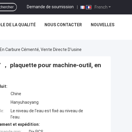
Demande de soumission
|
French
chercher
E DE LA QUALITÉ
NOUS CONTACTER
NOUVELLES
En Carbure Cémenté, Vente Directe D'usine
， plaquette pour machine-outil, en
uit:
Chine
Hanyuhaoyang
e:
Le niveau de l'eau est fixé au niveau de
l'eau.
ement et expédition:
mande min:
Dix PCS