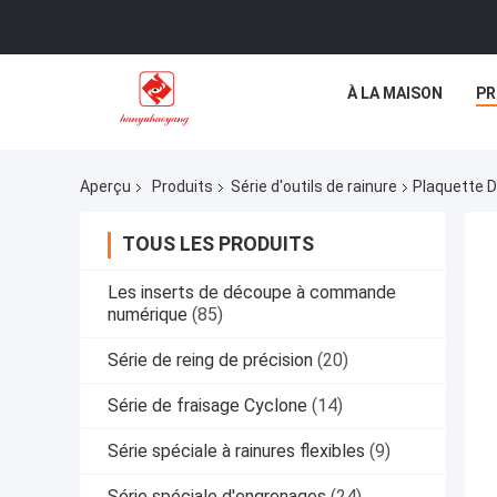
À LA MAISON
PR
Aperçu
Produits
Série d'outils de rainure
Plaquette D
TOUS LES PRODUITS
Les inserts de découpe à commande
numérique
(85)
Série de reing de précision
(20)
Série de fraisage Cyclone
(14)
Série spéciale à rainures flexibles
(9)
Série spéciale d'engrenages
(24)