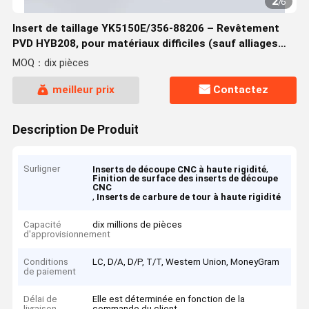
2
/
6
Insert de taillage YK5150E/356-88206 – Revêtement
PVD HYB208, pour matériaux difficiles (sauf alliages
haute température)
MOQ：dix pièces
meilleur prix
Contactez
Description De Produit
Surligner
,
Inserts de découpe CNC à haute rigidité
Finition de surface des inserts de découpe
CNC
,
Inserts de carbure de tour à haute rigidité
Capacité
dix millions de pièces
d'approvisionnement
Conditions
LC, D/A, D/P, T/T, Western Union, MoneyGram
de paiement
Délai de
Elle est déterminée en fonction de la
livraison
commande du client.