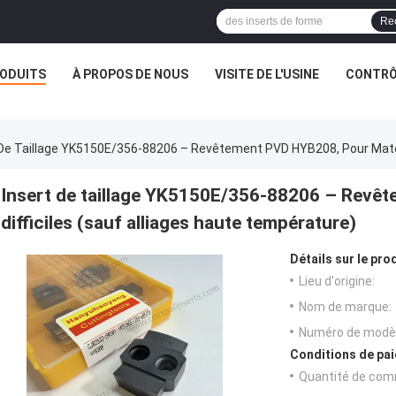
Re
ODUITS
À PROPOS DE NOUS
VISITE DE L'USINE
CONTRÔL
 De Taillage YK5150E/356-88206 – Revêtement PVD HYB208, Pour Matéri
Insert de taillage YK5150E/356-88206 – Revê
difficiles (sauf alliages haute température)
Détails sur le prod
Lieu d'origine:
Nom de marque:
Numéro de modèl
Conditions de pai
Quantité de com