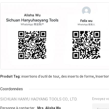
,
,
Produit Tag:
insertions d'outil de tour
des inserts de forme
Insertio
Coordonnées
SICHUAN HANYU HAOYANG TOOLS CO., LTD.
Envoyez v
Personne à contacter:
Mrs. Alisha Wu