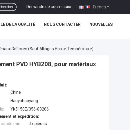
Demande de soumission
|
French
chercher
E DE LA QUALITÉ
NOUS CONTACTER
NOUVELLES
aux Difficiles (sauf Alliages Haute Température)
tement PVD HYB208, pour matériaux
uit:
Chine
Hanyuhaoyang
e:
YK5150E/356-88206
ement et expédition:
mande min:
dix pièces