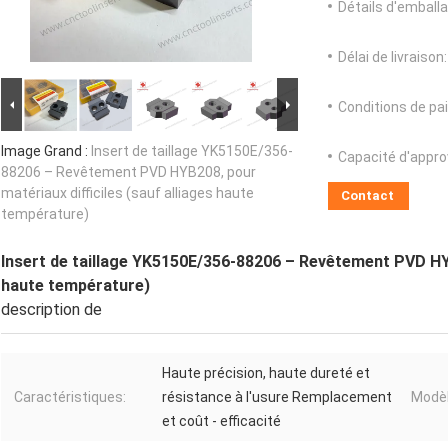
Détails d'emballa
Délai de livraison:
Conditions de pa
Image Grand :
Insert de taillage YK5150E/356-
Capacité d'appr
88206 – Revêtement PVD HYB208, pour
matériaux difficiles (sauf alliages haute
Contact
température)
Insert de taillage YK5150E/356-88206 – Revêtement PVD HYB2
haute température)
description de
Haute précision, haute dureté et
Caractéristiques:
résistance à l'usure Remplacement
Modèl
et coût - efficacité