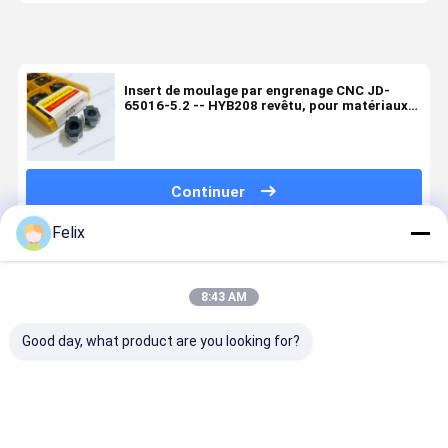
Insert de moulage par engrenage CNC JD-
65016-5.2 -- HYB208 revêtu, pour matériaux
durs (à l'exclusion des alliages à haute
température)
Continuer
Felix
Produits Recommandés
8:43 AM
Good day, what product are you looking for?
Appareils à
Insert de
Insert de
Insert de
roulement à
taillage
taillage
formage
commande
d'engrenages
d'engrenages
d'engrena