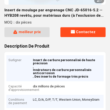
2
/
7
Insert de moulage par engrenage CNC JD-65016-5.2 --
HYB208 revêtu, pour matériaux durs (à l'exclusion des
alliages à haute température)
MOQ：dix pièces
meilleur prix
Contactez
Description De Produit
Surligner
Insert de carbure personnalisé de haute
précision
,
Insérateurs de carbure personnalisés
anticorrosion
,
Des inserts de formage très précis
Capacité
dix millions de pièces
d'approvisionnement
Conditions
LC, D/A, D/P, T/T, Western Union, MoneyGram
de paiement