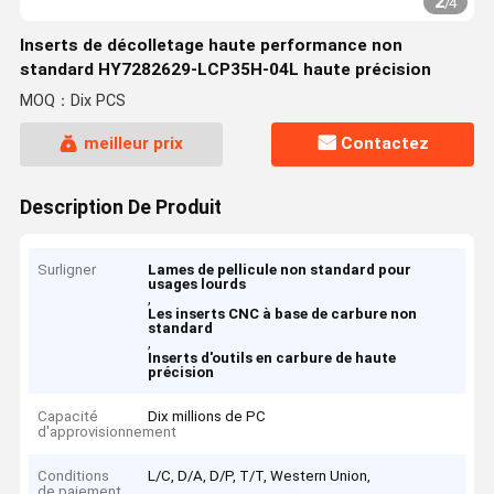
2
/
4
Inserts de décolletage haute performance non
standard HY7282629-LCP35H-04L haute précision
MOQ：Dix PCS
meilleur prix
Contactez
Description De Produit
Surligner
Lames de pellicule non standard pour
usages lourds
,
Les inserts CNC à base de carbure non
standard
,
Inserts d'outils en carbure de haute
précision
Capacité
Dix millions de PC
d'approvisionnement
Conditions
L/C, D/A, D/P, T/T, Western Union,
de paiement