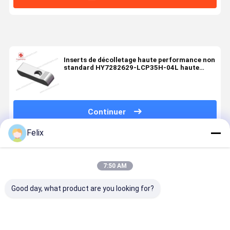
Inserts de décolletage haute performance non
standard HY7282629-LCP35H-04L haute
précision
Continuer
Felix
Produits Recommandés
7:50 AM
Good day, what product are you looking for?
Insert de
Insert de
Insert de
Insert de
tournage à
tournage à
tournage à
tournage à