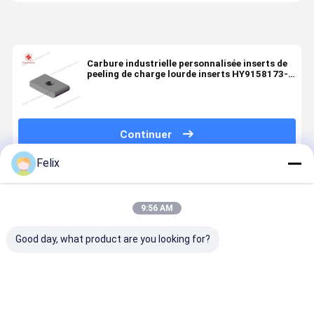
Carbure industrielle personnalisée inserts de
peeling de charge lourde inserts HY9158173-
LC630T génie électrique
Continuer
Felix
Produits Recommandés
9:56 AM
Good day, what product are you looking for?
Insert de
Insert de
Insert de
Insert de
tournage à
tournage à
tournage à
tournage à
pellicule CNC,
pellicule CNC,
pellicule CNC,
pellicule C