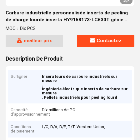
2
/
5
Carbure industrielle personnalisée inserts de peeling
de charge lourde inserts HY9158173-LC630T génie
électrique
MOQ：Dix PCS
meilleur prix
Contactez
Description De Produit
Surligner
Insérateurs de carbure industriels sur
mesure
,
Ingénierie électrique Inserts de carbure sur
mesure
,
Pellets industriels pour peeling lourd
Capacité
Dix millions de PC
d'approvisionnement
Conditions
L/C, D/A, D/P, T/T, Western Union,
de paiement