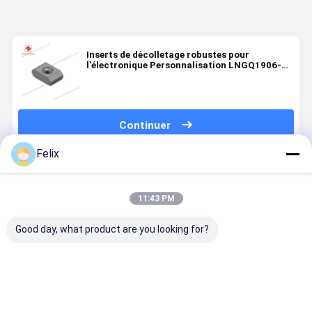
Inserts de décolletage robustes pour
l'électronique Personnalisation LNGQ1906-
R2.4-TM Inserts en carbure pour tour
Continuer
Felix
Produits Recommandés
11:43 PM
Good day, what product are you looking for?
Insert de
Insert de
Insert de
Insert de
tournage à
tournage à
tournage à
tournage à
pellicule CNC,
pellicule CNC,
pellicule CNC,
pellicule C
modèle
modèle
modèle
modèle