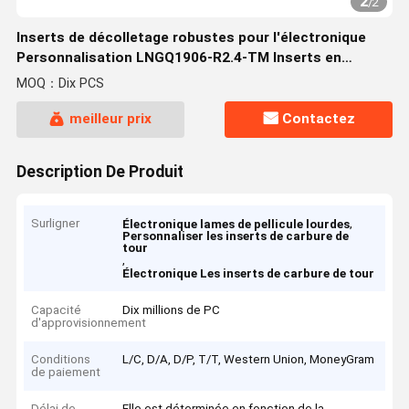
2
/
2
Inserts de décolletage robustes pour l'électronique
Personnalisation LNGQ1906-R2.4-TM Inserts en
carbure pour tour
MOQ：Dix PCS
meilleur prix
Contactez
Description De Produit
Surligner
,
Électronique lames de pellicule lourdes
Personnaliser les inserts de carbure de
tour
,
Électronique Les inserts de carbure de tour
Capacité
Dix millions de PC
d'approvisionnement
Conditions
L/C, D/A, D/P, T/T, Western Union, MoneyGram
de paiement
Délai de
Elle est déterminée en fonction de la