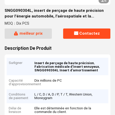
2
/
4
SNGG090304L, insert de perçage de haute précision
pour l'énergie automobile, l'aérospatiale et la
fabrication médicale
MOQ：Dix PCS
meilleur prix
Contactez
Description De Produit
Surligner
,
Insert de perçage de haute précision
,
Fabrication médicale d'insert ennuyeux
SNGG090304L Insert d'amortissement
Capacité
Dix millions de PC
d'approvisionnement
Conditions
L / C, D / A, D / P, T / T, Western Union,
de paiement
Moneygram
Délai de
Elle est déterminée en fonction de la
livraison
commande du client.