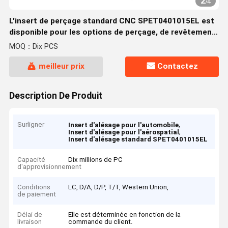
2
/
4
L'insert de perçage standard CNC SPET0401015EL est
disponible pour les options de perçage, de revêtement
ou de substrat
MOQ：Dix PCS
meilleur prix
Contactez
Description De Produit
Surligner
,
Insert d'alésage pour l'automobile
,
Insert d'alésage pour l'aérospatial
Insert d'alésage standard SPET0401015EL
Capacité
Dix millions de PC
d'approvisionnement
Conditions
LC, D/A, D/P, T/T, Western Union,
de paiement
Délai de
Elle est déterminée en fonction de la
livraison
commande du client.