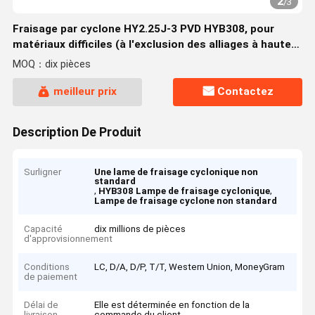
2
/
3
Fraisage par cyclone HY2.25J-3 PVD HYB308, pour
matériaux difficiles (à l'exclusion des alliages à haute
température)
MOQ：dix pièces
meilleur prix
Contactez
Description De Produit
Surligner
Une lame de fraisage cyclonique non
standard
,
,
HYB308 Lampe de fraisage cyclonique
Lampe de fraisage cyclone non standard
Capacité
dix millions de pièces
d'approvisionnement
Conditions
LC, D/A, D/P, T/T, Western Union, MoneyGram
de paiement
Délai de
Elle est déterminée en fonction de la
livraison
commande du client.