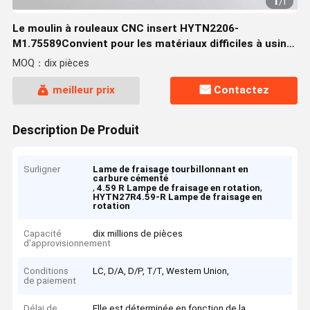
1
/
1
Le moulin à rouleaux CNC insert HYTN2206-
M1.75589Convient pour les matériaux difficiles à usiner
tels que l'acier inoxydable et le fer ductile, à l'exclusion
MOQ：dix pièces
des superalliages.
meilleur prix
Contactez
Description De Produit
Surligner
Lame de fraisage tourbillonnant en
carbure cémenté
,
,
4.59 R Lampe de fraisage en rotation
HYTN27R4.59-R Lampe de fraisage en
rotation
Capacité
dix millions de pièces
d'approvisionnement
Conditions
LC, D/A, D/P, T/T, Western Union,
de paiement
Délai de
Elle est déterminée en fonction de la