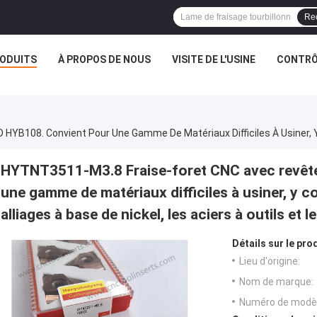
Re
ODUITS
À PROPOS DE NOUS
VISITE DE L'USINE
CONTRÔL
HYTNT3511-M3.8 Fraise-foret CNC avec revêt
une gamme de matériaux difficiles à usiner, y com
alliages à base de nickel, les aciers à outils et 
Détails sur le prod
Lieu d'origine:
Nom de marque:
Numéro de modèl