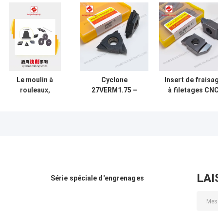
Le moulin à
Cyclone
Insert de fraisa
rouleaux,
27VERM1.75 –
à filetages CN
HYWP5857-C,
PVD HYB208, pour
11ZD-
lame de coupe
filetages de
6399R1.9FL-J0.
non standard,
matériaux
– Revêtement
moulin à cyclone,
difficiles, vis sans
PVD HYB208, po
fin, vis & vis à
matériaux
billes
difficiles (sauf
alliages haute
température)
LAI
Série spéciale d'engrenages