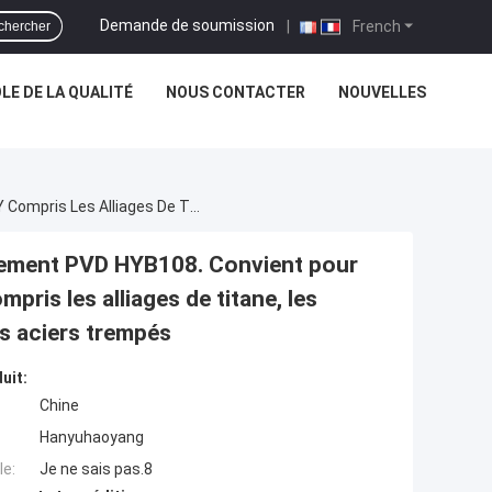
Demande de soumission
|
French
chercher
E DE LA QUALITÉ
NOUS CONTACTER
NOUVELLES
HYTNT3511-M3.8 Fraise-Foret CNC Avec Revêtement PVD HYB108. Convient Pour Une Gamme De Matériaux Difficiles À Usiner, Y Compris Les Alliages De Titane, Les Alliages À Base De Nickel, Les Aciers À Outils Et Les Aciers Trempés
ement PVD HYB108. Convient pour
pris les alliages de titane, les
les aciers trempés
uit:
Chine
Hanyuhaoyang
e:
Je ne sais pas.8