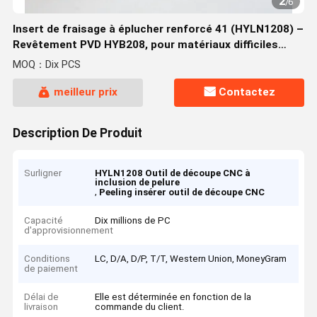
2
/
6
Insert de fraisage à éplucher renforcé 41 (HYLN1208) –
Revêtement PVD HYB208, pour matériaux difficiles
(sauf alliages haute température)
MOQ：Dix PCS
meilleur prix
Contactez
Description De Produit
Surligner
HYLN1208 Outil de découpe CNC à
inclusion de pelure
,
Peeling insérer outil de découpe CNC
Capacité
Dix millions de PC
d'approvisionnement
Conditions
LC, D/A, D/P, T/T, Western Union, MoneyGram
de paiement
Délai de
Elle est déterminée en fonction de la
livraison
commande du client.