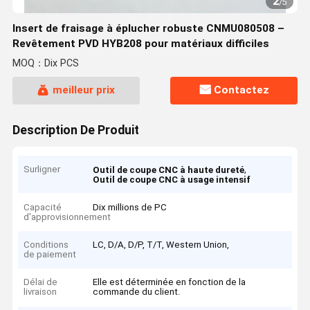
2
/
5
Insert de fraisage à éplucher robuste CNMU080508 –
Revêtement PVD HYB208 pour matériaux difficiles
MOQ：Dix PCS
meilleur prix
Contactez
Description De Produit
Surligner
,
Outil de coupe CNC à haute dureté
Outil de coupe CNC à usage intensif
Capacité
Dix millions de PC
d'approvisionnement
Conditions
LC, D/A, D/P, T/T, Western Union,
de paiement
Délai de
Elle est déterminée en fonction de la
livraison
commande du client.