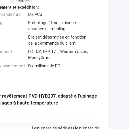
ement et expédition:
mande min:
Dix PCS
ge:
Emballage étroit, plusieurs
couches d'emballage
Elle est déterminée en fonction
de la commande du client.
iement:
LC, D/A, D/P, T/T, Western Union,
MoneyGram
ovisionnement:
Dix millions de PC
c revêtement PVD HYB207, adapté à l'usinage
alliages à haute température
Le numéro de série est le numéro de