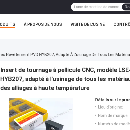
Re
ODUITS
À PROPOS DE NOUS
VISITE DE L'USINE
CONTRÔL
Insert de tournage à pellicule CNC, modèle L
HYB207, adapté à l'usinage de tous les matériaux 
des alliages à haute température
Détails sur le prod
Lieu d'origine:
Nom de marque:
Numéro de modèl