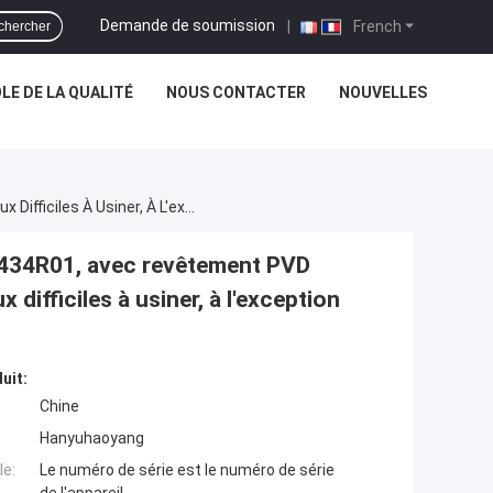
Demande de soumission
|
French
chercher
E DE LA QUALITÉ
NOUS CONTACTER
NOUVELLES
Insert De Tournage À Pellicule CNC, Modèle LSE434R01, Avec Revêtement PVD HYB207, Adapté À L'usinage De Tous Les Matériaux Difficiles À Usiner, À L'exception Des Alliages À Haute Température
SE434R01, avec revêtement PVD
difficiles à usiner, à l'exception
uit:
Chine
Hanyuhaoyang
e:
Le numéro de série est le numéro de série
de l'appareil.