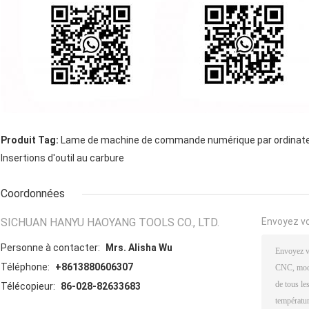
Produit Tag:
Lame de machine de commande numérique par ordinat
Insertions d'outil au carbure
Coordonnées
SICHUAN HANYU HAOYANG TOOLS CO., LTD.
Envoyez v
Personne à contacter:
Mrs. Alisha Wu
Téléphone:
+8613880606307
Télécopieur:
86-028-82633683