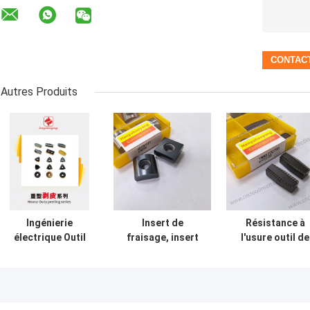
Autres Produits
Ingénierie
Insert de
Résistance à
électrique Outil
fraisage, insert
l'usure outil de
de coupe de
de pellicule de
carbure insert
lames de pellicule
travail lourd,
robustes peelin
lourdes
revêtement PVD
de charge lourd
HYB208, modèle
inserts
40 ((SN15T7),
YNMX200705