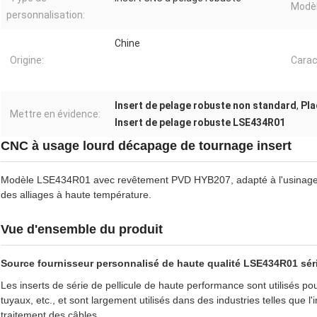
Modèl
personnalisation:
Chine
Origine:
Carac
Insert de pelage robuste non standard
,
Pla
Mettre en évidence:
Insert de pelage robuste LSE434R01
CNC à usage lourd décapage de tournage insert
Modèle LSE434R01 avec revêtement PVD HYB207, adapté à l'usinage de t
des alliages à haute température.
Vue d'ensemble du produit
Source fournisseur personnalisé de haute qualité LSE434R01 sér
Les inserts de série de pellicule de haute performance sont utilisés pou
tuyaux, etc., et sont largement utilisés dans des industries telles que l'
traitement des câbles.