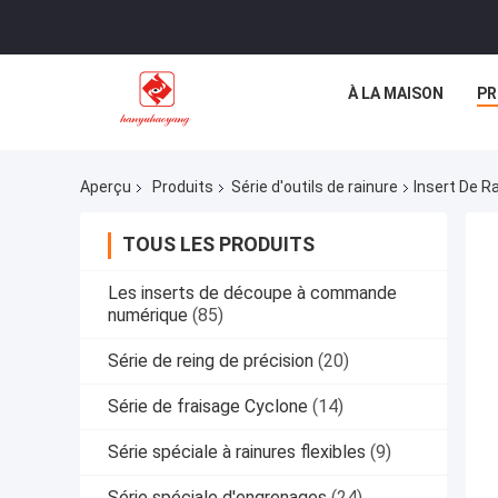
À LA MAISON
PR
Aperçu
Produits
Série d'outils de rainure
Insert De R
TOUS LES PRODUITS
Les inserts de découpe à commande
numérique
(85)
Série de reing de précision
(20)
Série de fraisage Cyclone
(14)
Série spéciale à rainures flexibles
(9)
Série spéciale d'engrenages
(24)