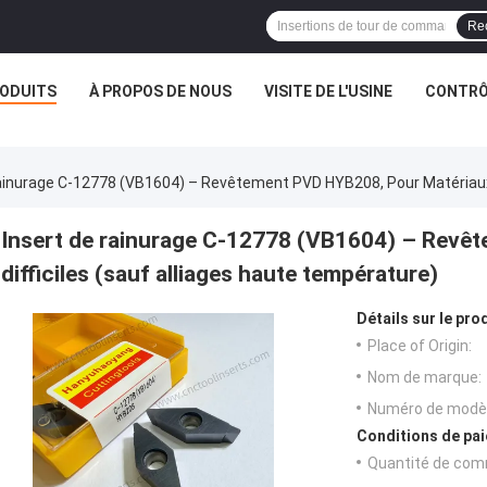
Re
ODUITS
À PROPOS DE NOUS
VISITE DE L'USINE
CONTRÔL
ainurage C-12778 (VB1604) – Revêtement PVD HYB208, Pour Matériaux 
Insert de rainurage C-12778 (VB1604) – Revê
difficiles (sauf alliages haute température)
Détails sur le prod
Place of Origin:
Nom de marque:
Numéro de modèl
Conditions de pai
Quantité de com