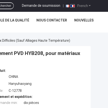
Demande de soumission
|
French
chercher
E DE LA QUALITÉ
NOUS CONTACTER
NOUVELLES
Difficiles (sauf Alliages Haute Température)
tement PVD HYB208, pour matériaux
uit:
CHINA
Hanyuhaoyang
e:
C-12778
ement et expédition:
mande min:
dix pièces