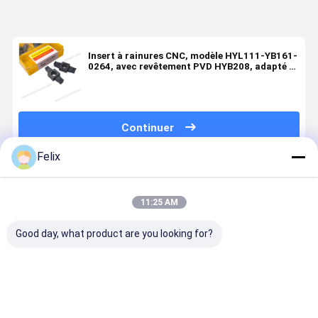
Insert à rainures CNC, modèle HYL111-YB161-
0264, avec revêtement PVD HYB208, adapté à
tous les matériaux difficiles à usiner, à
l'exception des alliages à haute température
Continuer
Felix
Produits Recommandés
11:25 AM
Good day, what product are you looking for?
Insert de
Insert de
Insert de
Insert à
rainurage
rainurage non
rainurage non
rainures n
GIPA3.00-0.2
standard
standard
standard,
– Revêtement
W4.39-R1-
avec
modèle