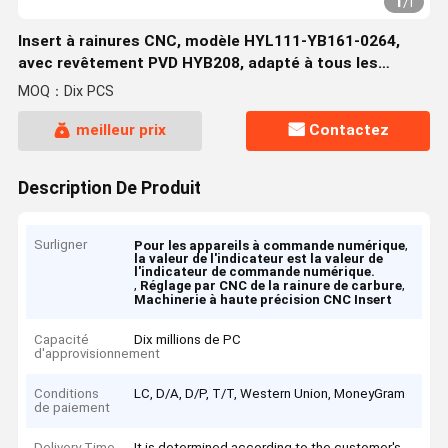
1
/
1
Insert à rainures CNC, modèle HYL111-YB161-0264,
avec revêtement PVD HYB208, adapté à tous les
matériaux difficiles à usiner, à l'exception des alliages à
MOQ：Dix PCS
haute température
meilleur prix
Contactez
Description De Produit
Surligner
,
Pour les appareils à commande numérique
la valeur de l'indicateur est la valeur de
l'indicateur de commande numérique.
,
,
Réglage par CNC de la rainure de carbure
Machinerie à haute précision CNC Insert
Capacité
Dix millions de PC
d'approvisionnement
Conditions
LC, D/A, D/P, T/T, Western Union, MoneyGram
de paiement
Delivery Time
It is determined according to the customer's