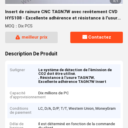
1
/
1
Insert de rainure CNC TAGN7W avec revêtement CVD
HYS108 - Excellente adhérence et résistance à l'usure
pour les travaux lourds de finition de l'acier / fonte,
MOQ：Dix PCS
idéal pour le tournage à grande vitesse
meilleur prix
Contactez
Description De Produit
Surligner
Le système de détection de l'émission de
CO2 doit être utilisé.
,
,
Résistance à l'usure TAGN7W
Excellente adhérence TAGN7W Insert
Capacité
Dix millions de PC
d'approvisionnement
Conditions
LC, D/A, D/P, T/T, Western Union, MoneyGram
de paiement
Délai de
Il est déterminé en fonction de la commande
livraison
du client.