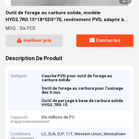
2
/
2
Outil de forage au carbure solide, modèle
HYD2.7R0.15*18*SD5*70, revêtement PVD, adapté à
l'usinage de trous
MOQ：Dix PCS
meilleur prix
Contactez
Description De Produit
Surligner
Couche PVD pour outil de forage au
carbure solide
,
Outil de forage au carbure pour l'usinage
des trous
,
Outil de perçage à base de carbure solide
HYD2.7R0.15
Capacité
Dix millions de PC
d'approvisionnement
Conditions
LC, D/A, D/P, T/T, Western Union, MoneyGram
de paiement