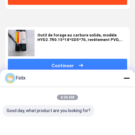
Outil de forage au carbure solide, modèle
HYD2.7R0.15*18*SD5*70, revêtement PVD,
adapté à l'usinage de trous
Continuer
Felix
Produits Recommandés
6:34 AM
Good day, what product are you looking for?
Modèle
Modèle
Modèle
Modèle
HYD12*30*11.5*70*D12*150L-
HYSR1.5*6*D2.85*10*D4*60L,
HYD10*25*100-
HYD5R0.45