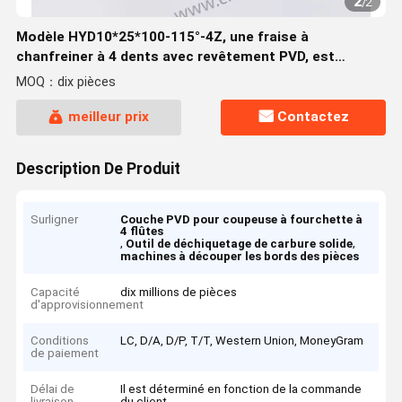
2
/
2
Modèle HYD10*25*100-115°-4Z, une fraise à
chanfreiner à 4 dents avec revêtement PVD, est
principalement conçue pour le chanfreinage des bords
MOQ：dix pièces
de pièces.
meilleur prix
Contactez
Description De Produit
Surligner
Couche PVD pour coupeuse à fourchette à
4 flûtes
,
,
Outil de déchiquetage de carbure solide
machines à découper les bords des pièces
Capacité
dix millions de pièces
d'approvisionnement
Conditions
LC, D/A, D/P, T/T, Western Union, MoneyGram
de paiement
Délai de
Il est déterminé en fonction de la commande
livraison
du client.