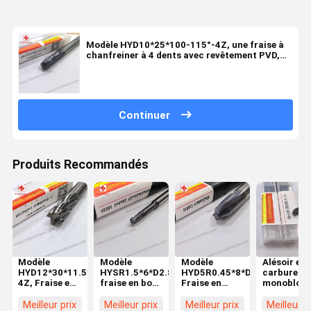
Modèle HYD10*25*100-115°-4Z, une fraise à
chanfreiner à 4 dents avec revêtement PVD,
est principalement conçue pour le
chanfreinage des bords de pièces.
Continuer
Produits Recommandés
Modèle
Modèle
Modèle
Alésoir en
HYD12*30*11.5*70*D12*150L-
HYSR1.5*6*D2.85*10*D4*60L,
HYD5R0.45*8*D10*60L,
carbure
4Z, Fraise en
fraise en bout
Fraise en
monobloc,
bout non
hémisphérique
bout carbure
Modèle
revêtue à 4
à 2
monobloc à 4
HYIM*16*3
Meilleur prix
Meilleur prix
Meilleur prix
Meilleur p