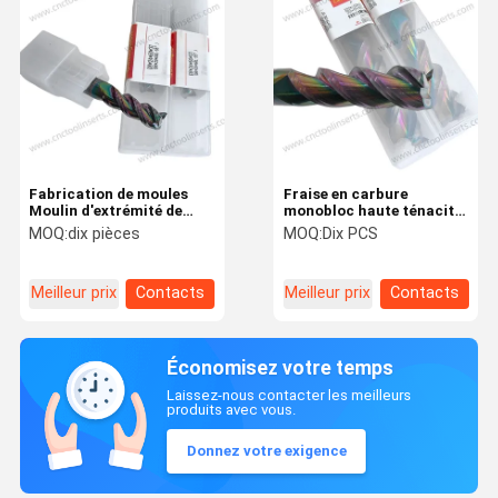
Fabrication de moules
Fraise en carbure
Moulin d'extrémité de
monobloc haute ténacité
carbure solide
D20*75*150L-55°
MOQ:
dix pièces
MOQ:
Dix PCS
D8*24*60L-55°
(D20*150*3T) Pour
composants de moteur
Meilleur prix
Contacts
Meilleur prix
Contacts
Économisez votre temps
Laissez-nous contacter les meilleurs
produits avec vous.
Donnez votre exigence