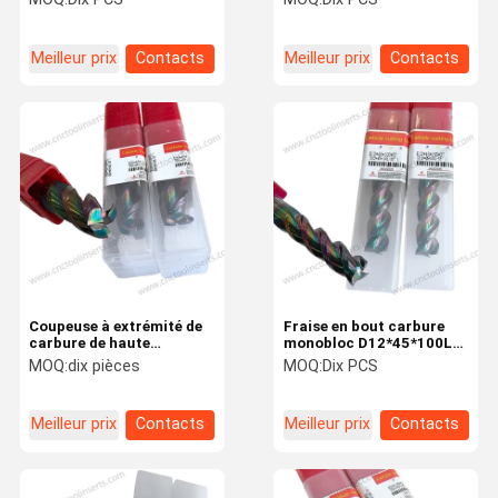
automobile et
l'aérospatiale
D20*45*100L-68°
Meilleur prix
Contacts
Meilleur prix
Contacts
Coupeuse à extrémité de
Fraise en bout carbure
carbure de haute
monobloc D12*45*100L-
précision Longue durée
3T (D12*45*100L-55°) 3C
MOQ:
dix pièces
MOQ:
Dix PCS
D20*45*100L-55°
Electronics Fraises en
bout personnalisées
Meilleur prix
Contacts
Meilleur prix
Contacts