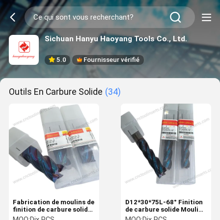
Sichuan Hanyu Haoyang Tools Co., Ltd.
5.0
Fournisseur vérifié
Outils En Carbure Solide
(34)
Fabrication de moulins de
D12*30*75L-68° Finition
finition de carbure solide
de carbure solide Moulin
pour l'industrie
de finition automobile
MOQ:
Dix PCS
MOQ:
Dix PCS