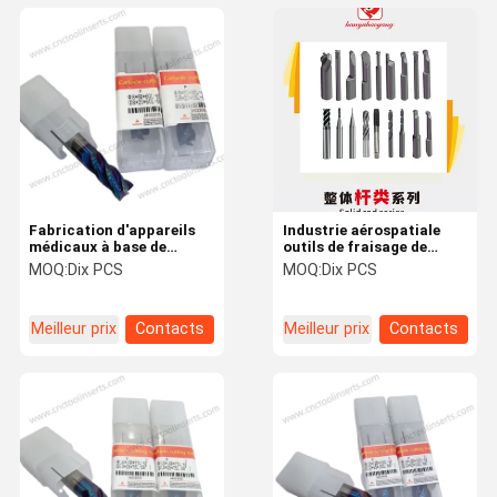
Fabrication d'appareils
Industrie aérospatiale
médicaux à base de
outils de fraisage de
carbure solide carré sur
carbure solide
MOQ:
Dix PCS
MOQ:
Dix PCS
mesure D8*20*60L-68°
D6*24*75L-55° Blades de
turbine
Meilleur prix
Contacts
Meilleur prix
Contacts