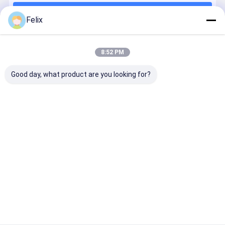
Continuer
Precision Milling Series
Felix
Série d'outils de rainure
8:52 PM
Nos Catégories
Série de pellicules lourdes
Good day, what product are you looking for?
outils en carbure solide
Les inserts de
Série de reing
Série de
Série spéci
découpe à
de précision
fraisage
à rainures
commande
Cyclone
flexibles
numérique
Aperçu
Au sujet de nous
Contactez-nous
Plan du
Politique en matière de protection de
site
la vie privée