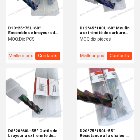
D10*25*75L-68°
D12*45*100L-68° Moulin
Ensemble de broyeurs de
à extrémité de carbure
carbure pour les
CNC Haute dureté Outils
MOQ:
Dix PCS
MOQ:
dix pièces
terminaisons
de carbure personnalisés
automobiles
Meilleur prix
Contacts
Meilleur prix
Contacts
À La Maison
Produits
À Propos De
Visite De
Nous
L'usine
D8*20*60L-55° Outils de
D20*75*150L-55°
broyeur à extrémité de
Résistance à la chaleur