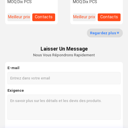
carbure pour pièces de
de l'extrémité du moulin à
MOQ:
Dix PCS
MOQ:
Dix PCS
transmission et moules à
carbure solide
injection
Meilleur prix
Contacts
Meilleur prix
Contacts
Contrôle De
Nous
Nouvelles
La Qualité
Contacter
Regardez plus
Les inserts de découpe à commande numérique
Laisser Un Message
Série de reing de précision
Nous Vous Répondrons Rapidement
Série de fraisage Cyclone
E-mail
Série spéciale à rainures flexibles
Série spéciale d'engrenages
Exigence
Série spéciale de fraisage par rainures
Série spéciale Volute
Série d'engrenages spéciaux