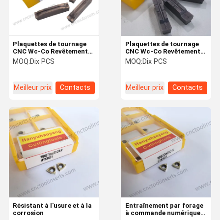
Plaquettes de tournage
Plaquettes de tournage
CNC Wc-Co Revêtement
CNC Wc-Co Revêtement
PVD HYN123J2-0500-
PVD HYMGMN600-M
MOQ:
Dix PCS
MOQ:
Dix PCS
0002-CM HYX808 Aciers
HTX308-G Acier et acier
inoxydable
Meilleur prix
Contacts
Meilleur prix
Contacts
À La Maison
Produits
À Propos De
Visite De
Nous
L'usine
Résistant à l'usure et à la
Entraînement par forage
corrosion
à commande numérique