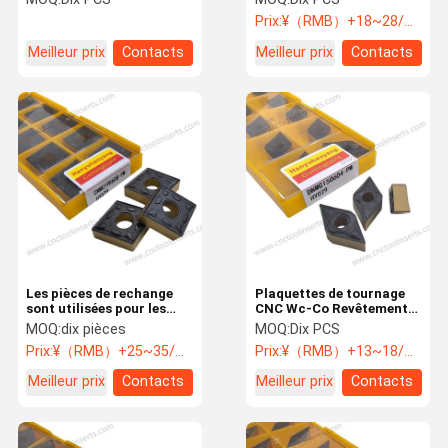
HY029 Aciers
HY029 Aciers
Prix:
¥（RMB）+18~28/PCS
Meilleur prix
Contacts
Meilleur prix
Contacts
Les pièces de rechange
Plaquettes de tournage
sont utilisées pour les
CNC Wc-Co Revêtement
pièces de rechange.
CVD DNMG150604-PM
MOQ:
dix pièces
MOQ:
Dix PCS
HY029 Aciers
Prix:
¥（RMB）+25~35/PCS
Prix:
¥（RMB）+13~18/PCS
Meilleur prix
Contacts
Meilleur prix
Contacts