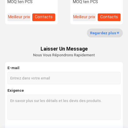
Wc-Co revêtement PVD
MOQ:
ten PCS
MOQ:
ten PCS
WBGT060101L HYKH03,
Capable d'usinage de
superalliages
Meilleur prix
Contacts
Meilleur prix
Contacts
Contrôle De
Nous
Nouvelles
La Qualité
Contacter
Regardez plus
Les inserts de découpe à commande numérique
Laisser Un Message
Série de reing de précision
Nous Vous Répondrons Rapidement
Série de fraisage Cyclone
E-mail
Série spéciale à rainures flexibles
Série spéciale d'engrenages
Exigence
Série spéciale de fraisage par rainures
Série spéciale Volute
Série d'engrenages spéciaux