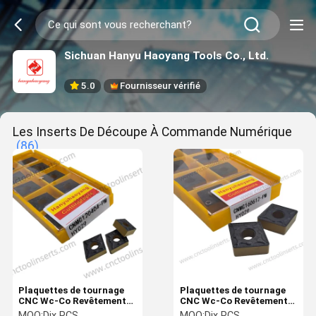
Sichuan Hanyu Haoyang Tools Co., Ltd.
5.0
Fournisseur vérifié
Les Inserts De Découpe À Commande Numérique
(86)
Plaquettes de tournage
Plaquettes de tournage
CNC Wc-Co Revêtement
CNC Wc-Co Revêtement
CVD CNMG120408-PM
CVD CNMG160612-PM
MOQ:
Dix PCS
MOQ:
Dix PCS