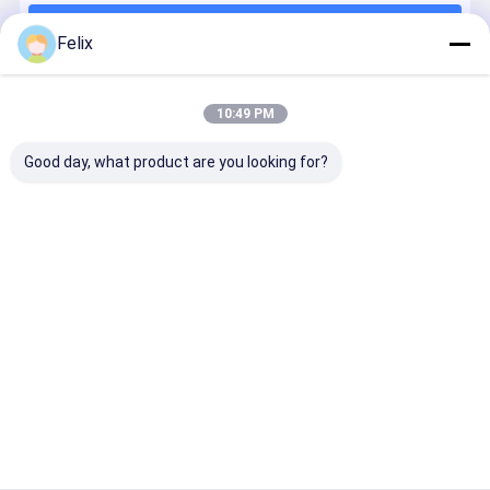
Continuer
Precision Milling Series
Felix
Série d'outils de rainure
10:49 PM
Nos Catégories
Série de pellicules lourdes
Good day, what product are you looking for?
outils en carbure solide
Les inserts de
Série de reing
Série de
Série spéci
découpe à
de précision
fraisage
à rainures
commande
Cyclone
flexibles
numérique
Aperçu
Au sujet de nous
Contactez-nous
Plan du
Politique en matière de protection de
site
la vie privée