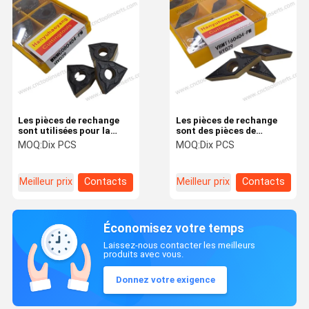
Les pièces de rechange
Les pièces de rechange
sont utilisées pour la
sont des pièces de
fabrication de pièces de
rechange.
MOQ:
Dix PCS
MOQ:
Dix PCS
rechange.
Meilleur prix
Contacts
Meilleur prix
Contacts
Économisez votre temps
Laissez-nous contacter les meilleurs
produits avec vous.
Donnez votre exigence