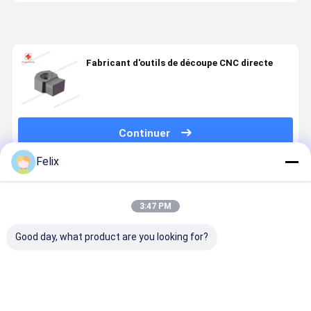
Fabricant d'outils de découpe CNC directe
Continuer
Felix
Produits Recommandés
3:47 PM
Good day, what product are you looking for?
Parties
Insert à
Carbide
Pièces
automobiles
engrenage
personnalisé
automobile
Transformation
CNC, modèle
à haute
Usinage de