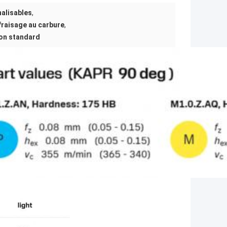
nalisables
,
raisage au carbure
,
non standard