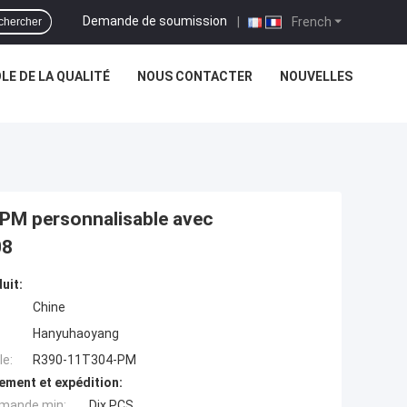
Demande de soumission
|
French
chercher
E DE LA QUALITÉ
NOUS CONTACTER
NOUVELLES
-PM personnalisable avec
08
uit:
Chine
Hanyuhaoyang
e:
R390-11T304-PM
ement et expédition:
mande min:
Dix PCS