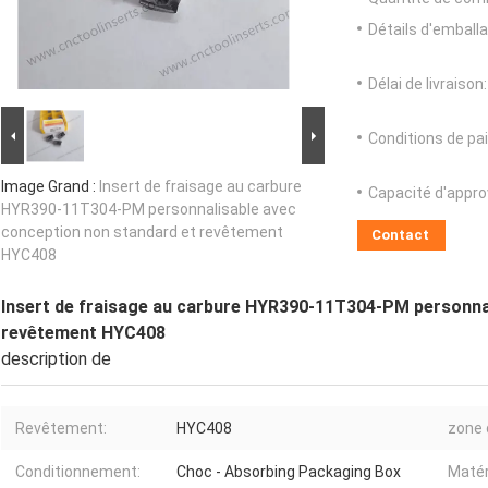
Détails d'emballa
Délai de livraison:
Conditions de pa
Image Grand :
Insert de fraisage au carbure
Capacité d'appr
HYR390-11T304-PM personnalisable avec
conception non standard et revêtement
Contact
HYC408
Insert de fraisage au carbure HYR390-11T304-PM personnal
revêtement HYC408
description de
Revêtement:
HYC408
zone 
Conditionnement:
Choc - Absorbing Packaging Box
Matér