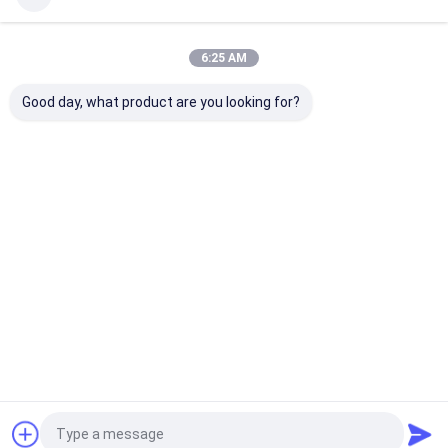
6:25 AM
Good day, what product are you looking for?
Continuer
Produits Recommandés
Aperçu
Au sujet de nous
Contactez-nous
Plan du
Politique en matière de protection de
site
la vie privée
Qualité
Les inserts de découpe à commande numérique
Usine De
Chine.Copyright © 2026 Sichuan Hanyu Haoyang Tools Co., Ltd.. All
Rights Reserved.