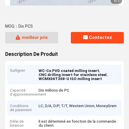
1
/
1
MOQ：Dix PCS
meilleur prix
Contactez
Description De Produit
Surligner
,
WC-Co PVD coated milling insert
,
CNC drilling insert for stainless steel
WCMX06T308-U ISO milling insert
Capacité
Dix millions de PC
d'approvisionnement
Conditions
LC, D/A, D/P, T/T, Western Union, MoneyGram
de paiement
Délai de
Il est déterminé en fonction de la commande
livraison
du client.