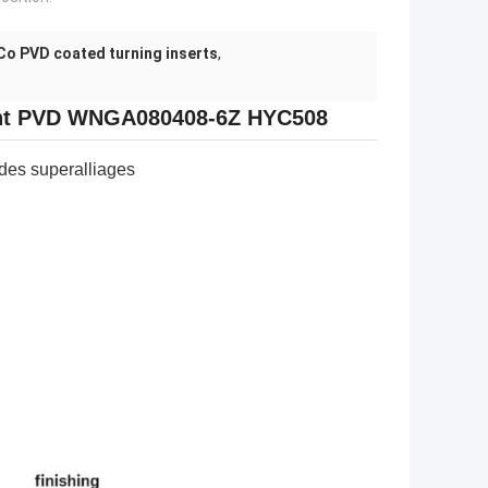
o PVD coated turning inserts
,
ent PVD WNGA080408-6Z HYC508
n des superalliages