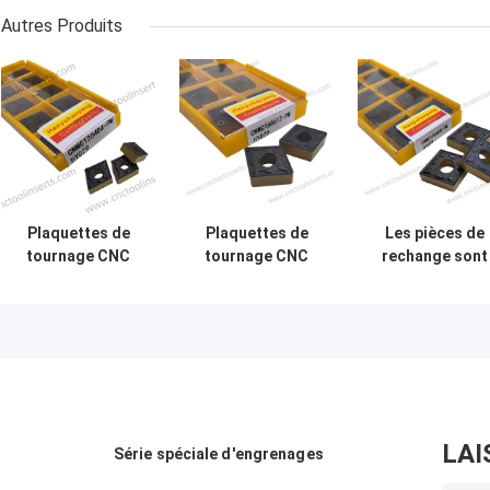
Autres Produits
Plaquettes de
Plaquettes de
Les pièces de
tournage CNC
tournage CNC
rechange sont
Wc-Co
Wc-Co
utilisées pour l
Revêtement CVD
Revêtement CVD
pièces de
CNMG120408-PM
CNMG160612-PM
rechange.
HY029 Aciers
HY029 Aciers
LAI
Série spéciale d'engrenages