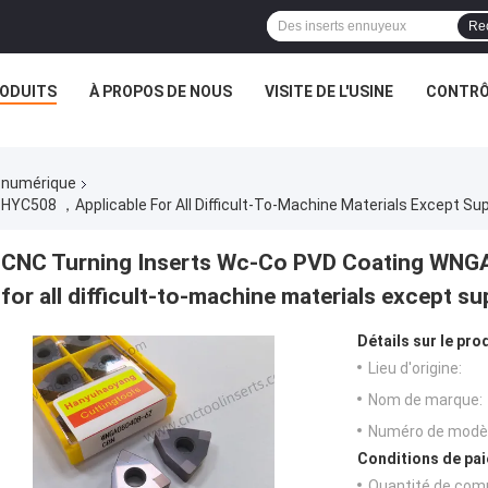
Re
ODUITS
À PROPOS DE NOUS
VISITE DE L'USINE
CONTRÔL
 numérique
C508 ，Applicable For All Difficult-To-Machine Materials Except Sup
CNC Turning Inserts Wc-Co PVD Coating WN
for all difficult-to-machine materials except su
Détails sur le prod
Lieu d'origine:
Nom de marque:
Numéro de modèl
Conditions de pai
Quantité de com