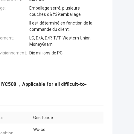
ge:
Emballage serré, plusieurs
couches d&#39;emballage
Il est déterminé en fonction de la
commande du client.
iement:
LC, D/A, D/P, T/T, Western Union,
MoneyGram
ovisionnement:
Dix millions de PC
508 ，Applicable for all difficult-to-
ur:
Gris foncé
Wc-co
sition: