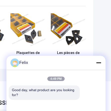
Plaquettes de
Les pièces de
tournage CNC
rechange sont
Felix
es
Wc-Co
utilisées pour la
Revêtement CVD
fabrication de
DNMG150604-PM
pièces de
HY029 Aciers
rechange.
4:49 PM
Good day, what product are you looking 
for?
SSEZ UN MESSAGE