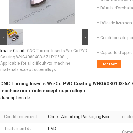
Détails d'emballa
Délai de livraison:
Conditions de pa
Image Grand :
CNC Turning Inserts Wc-Co PVD
Capacité d'appr
Coating WNGA080408-6Z HYC508 ，
Applicable for all difficult-to-machine
Contact
materials except superalloys
CNC Turning Inserts Wc-Co PVD Coating WNGA080408-6Z HYC
machine materials except superalloys
description de
Conditionnement:
Choc - Absorbing Packaging Box
coule
Traitement de
PVD
Compo