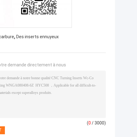
,
 carbure
Des inserts ennuyeux
otre demande directement à nous
(
0
/ 3000)