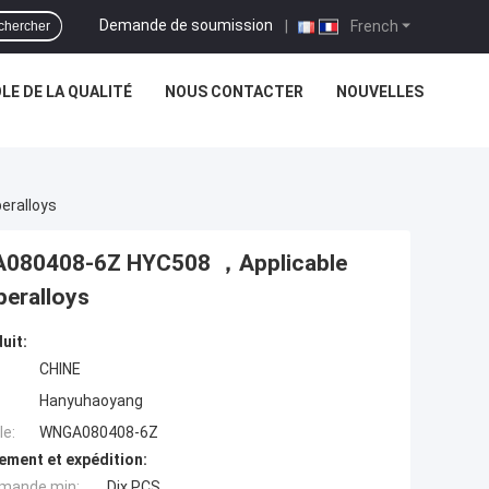
Demande de soumission
|
French
chercher
E DE LA QUALITÉ
NOUS CONTACTER
NOUVELLES
eralloys
GA080408-6Z HYC508 ，Applicable
peralloys
uit:
CHINE
Hanyuhaoyang
e:
WNGA080408-6Z
ement et expédition:
mande min:
Dix PCS