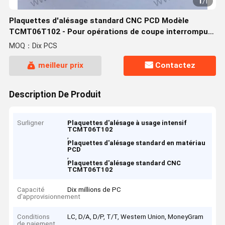
1
/
1
Plaquettes d'alésage standard CNC PCD Modèle
TCMT06T102 - Pour opérations de coupe interrompue
à usage intensif
MOQ：Dix PCS
meilleur prix
Contactez
Description De Produit
Surligner
Plaquettes d'alésage à usage intensif
TCMT06T102
,
Plaquettes d'alésage standard en matériau
PCD
,
Plaquettes d'alésage standard CNC
TCMT06T102
Capacité
Dix millions de PC
d'approvisionnement
Conditions
LC, D/A, D/P, T/T, Western Union, MoneyGram
de paiement