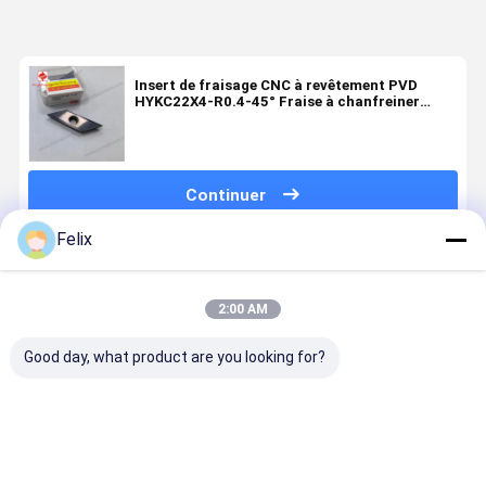
Insert de fraisage CNC à revêtement PVD
HYKC22X4-R0.4-45° Fraise à chanfreiner
HYB208 Adapté aux matériaux difficiles à
usiner, à l'exclusion des alliages résistants à
la température
Continuer
Felix
Produits Recommandés
2:00 AM
Good day, what product are you looking for?
Outil de
Insert de
Insert à
Série
coupe CNC
rainurage non
rainures non
d'inserts d
pour
standard
standard
fraisage 
plaquette
PNMU080408
HYDC1503-T
de précisio