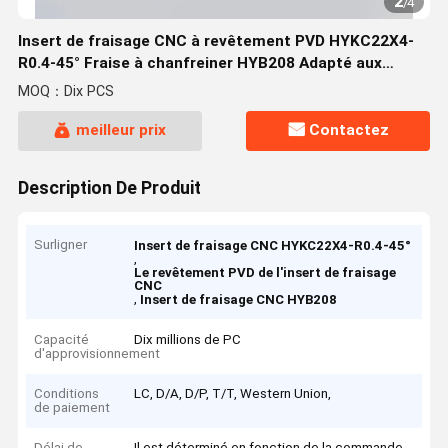
2
/
4
Insert de fraisage CNC à revêtement PVD HYKC22X4-
R0.4-45° Fraise à chanfreiner HYB208 Adapté aux
matériaux difficiles à usiner, à l'exclusion des alliages
MOQ：Dix PCS
résistants à la température
meilleur prix
Contactez
Description De Produit
Surligner
Insert de fraisage CNC HYKC22X4-R0.4-45°
,
Le revêtement PVD de l'insert de fraisage
CNC
,
Insert de fraisage CNC HYB208
Capacité
Dix millions de PC
d'approvisionnement
Conditions
LC, D/A, D/P, T/T, Western Union,
de paiement
Délai de
Il est déterminé en fonction de la commande