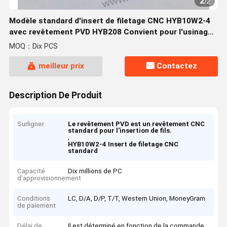
2
/
2
Modèle standard d'insert de filetage CNC HYB10W2-4
avec revêtement PVD HYB208 Convient pour l'usinage
de matériaux difficiles à usiner, sauf
MOQ：Dix PCS
meilleur prix
Contactez
Description De Produit
Surligner
Le revêtement PVD est un revêtement CNC
standard pour l'insertion de fils.
,
HYB10W2-4 Insert de filetage CNC
standard
Capacité
Dix millions de PC
d'approvisionnement
Conditions
LC, D/A, D/P, T/T, Western Union, MoneyGram
de paiement
Délai de
Il est déterminé en fonction de la commande