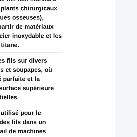
mplants chirurgicaux
ques osseuses),
partir de matériaux
acier inoxydable et les
 titane.
s fils sur divers
s et soupapes, où
 parfaite et la
 surface supérieure
ielles.
tilisé pour le
des fils dans un
tail de machines