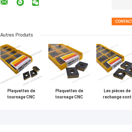
Autres Produits
Plaquettes de
Plaquettes de
Les pièces de
tournage CNC
tournage CNC
rechange sont
Wc-Co
Wc-Co
utilisées pour l
Revêtement CVD
Revêtement CVD
pièces de
CNMG120408-PM
CNMG160612-PM
rechange.
HY029 Aciers
HY029 Aciers