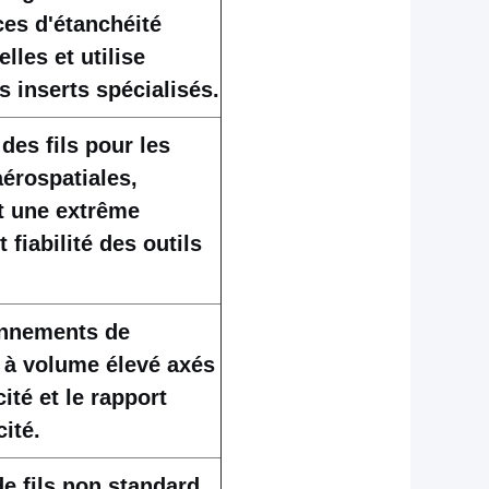
es d'étanchéité
lles et utilise
 inserts spécialisés.
des fils pour les
érospatiales,
t une extrême
 fiabilité des outils
onnements de
 à volume élevé axés
cité et le rapport
cité.
e fils non standard