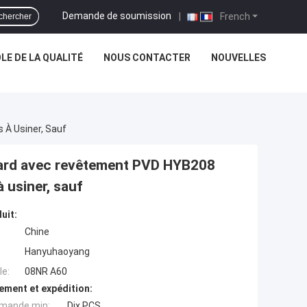
Demande de soumission
|
French
chercher
E DE LA QUALITÉ
NOUS CONTACTER
NOUVELLES
 À Usiner, Sauf
dard avec revêtement PVD HYB208
à usiner, sauf
uit:
Chine
Hanyuhaoyang
e:
08NR A60
ement et expédition:
mande min:
Dix PCS