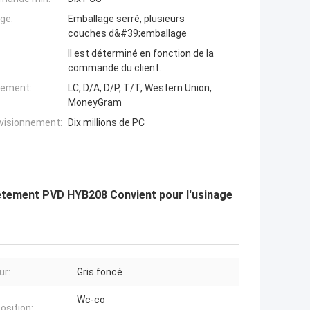
ge:
Emballage serré, plusieurs
couches d&#39;emballage
Il est déterminé en fonction de la
commande du client.
iement:
LC, D/A, D/P, T/T, Western Union,
MoneyGram
ovisionnement:
Dix millions de PC
vêtement PVD HYB208 Convient pour l'usinage
ur:
Gris foncé
Wc-co
sition: