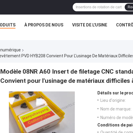
Re
ODUITS
À PROPOS DE NOUS
VISITE DE L'USINE
CONTRÔL
 numérique
vêtement PVD HYB208 Convient Pour L'usinage De Matériaux Difficiles
Modèle 08NR A60 Insert de filetage CNC stan
Convient pour l'usinage de matériaux difficiles 
Détails sur le prod
Lieu d'origine:
Nom de marque:
Numéro de modèl
Conditions de pai
Quantité de com