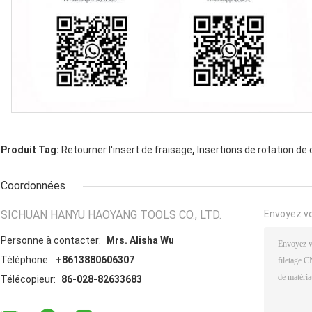
,
Produit Tag:
Retourner l'insert de fraisage
Insertions de rotation de
Coordonnées
SICHUAN HANYU HAOYANG TOOLS CO., LTD.
Envoyez v
Personne à contacter:
Mrs. Alisha Wu
Téléphone:
+8613880606307
Télécopieur:
86-028-82633683