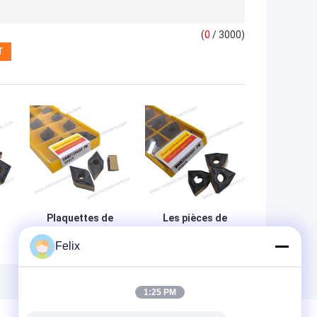
(
0
/ 3000)
Plaquettes de
Les pièces de
tournage CNC
rechange sont
Felix
es
Wc-Co
utilisées pour la
Revêtement CVD
fabrication de
DNMG150604-PM
pièces de
HY029 Aciers
rechange.
1:25 PM