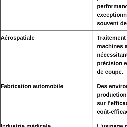
performanc
exceptionne
souvent des
Aérospatiale
Traitement 
machines a
nécessitan
précision et
de coupe.
Fabrication automobile
Des envir
production
sur l'effica
coût-effica
Industrie médicale
L'usinage d