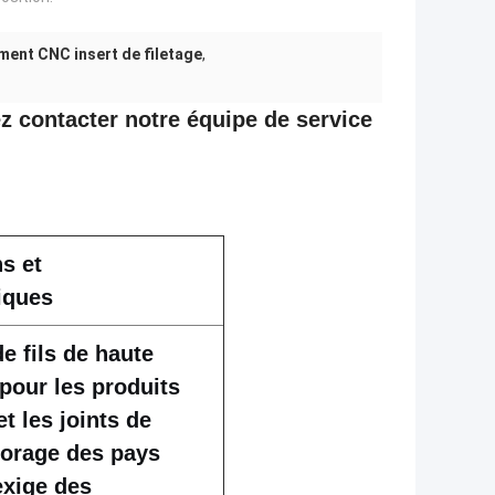
ment CNC insert de filetage
,
ez contacter notre équipe de service
s et
iques
e fils de haute
pour les produits
et les joints de
forage des pays
exige des