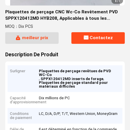
1
/
1
Plaquettes de perçage CNC Wc-Co Revêtement PVD
SPPX120412MD HYB208, Applicables à tous les
matériaux difficiles à usiner, à l'exception des
MOQ：Dix PCS
superalliages
meilleur prix
Contactez
Description De Produit
Surligner
Plaquettes de perçage revêtues de PVD
WC-Co
,
,
SPPX120412MD inserts de forage
Plaquettes de perçage standard pour
matériaux difficiles
Capacité
Dix millions de PC
d'approvisionnement
Conditions
LC, D/A, D/P, T/T, Western Union, MoneyGram
de paiement
Délai de
Il est déterminé en fonction de la commande